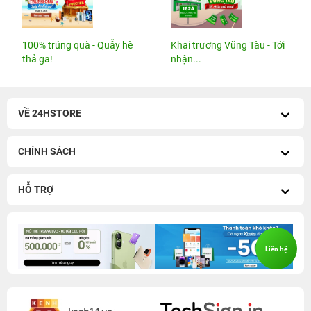
100% trúng quà - Quẫy hè
Khai trương Vũng Tàu - Tới
thả ga!
nhận...
VỀ 24HSTORE
CHÍNH SÁCH
HỖ TRỢ
Liên hệ