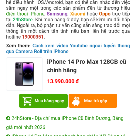
hệ điều hành iOS/Android, bạn có thể cân nhắc đến việc
sắm ngay một trong các sản phẩm đến từ thương hiệu
điện thoại iPhone
,
Samsung
,
Xiaomi
hoặc
Oppo
trực tiếp
tại
24hStore
. Khi mua hàng ở đây, bạn sẽ kèm ưu đãi hấp
dẫn. Ngoài ra, bộ phận tư vấn cũng sẵn sàng trao đổi mọi
thông tin một cách tận tình nếu bạn liên hệ trước qua
hotline
19000351
.
Xem thêm:
Cách xem video Youtube ngoại tuyến thông
qua Camera Roll trên iPhone
iPhone 14 Pro Max 128GB cũ
chính hãng
13.990.000 đ
Mua hàng ngay
Mua trả góp
24hStore - Địa chỉ mua iPhone Cũ Bình Dương, Bảng
giá mới nhất 2026