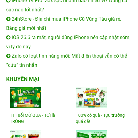
iPhone 14 Pro Max sạc nhanh bao nhiêu W? Dùng củ
sạc nào tốt nhất?
24hStore - Địa chỉ mua iPhone Cũ Vũng Tàu giá rẻ,
Bảng giá mới nhất
iOS 26.6 ra mắt, người dùng iPhone nên cập nhật sớm
vì lý do này
Zalo có loạt tính năng mới: Mất điện thoại vẫn có thể
“cứu” tin nhắn
KHUYẾN MẠI
11 Tuổi MỞ QUÀ - TỚI là
100% có quà - Tựu trường
TRÚNG
quá đã!