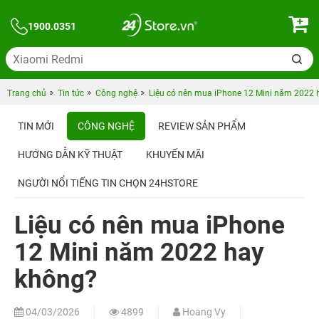
1900.0351
Trang chủ
Tin tức
Công nghệ
Liệu có nên mua iPhone 12 Mini năm 2022 
TIN MỚI
CÔNG NGHỆ
REVIEW SẢN PHẨM
HƯỚNG DẪN KỸ THUẬT
KHUYẾN MÃI
NGƯỜI NỔI TIẾNG TIN CHỌN 24HSTORE
Liệu có nên mua iPhone
12 Mini năm 2022 hay
không?
04/03/2026
4899
Hoang Vy