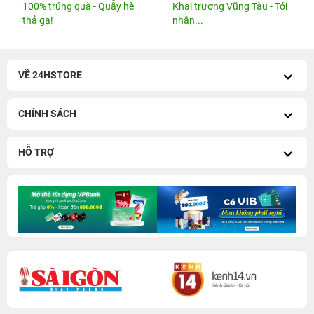
CHÍNH SÁCH
HỖ TRỢ
iPhone 14 Series cũ
-
iPhone 13 Series cũ
iPhone 17 cũ
-
iPhone 17 Pro Max cũ
iPhone 12 Series cũ
-
iPhone 11 Series cũ
iPhone 16 Series cũ
-
iPhone 16 Pro Max 256GB cũ
iPhone 17 Pro Max 256GB
-
iPhone 17 Pro 256GB
iPhone 16 Pro 128GB cũ
-
iPhone 15 Pro 128GB cũ
Galaxy A Series
-
Redmi Series
iPhone 15 Pro Max 256GB cũ
-
iPhone 15 Series cũ
iPhone 16 Plus 128GB cũ
-
iPhone 15 Plus 128GB
iPhone 13 128GB Cũ
-
iPhone 12 Pro Max 128GB
cũ
Cũ
iPhone 16 128GB cũ
-
iPhone 14 Pro Max 128GB cũ
Watch cũ
-
AirPods cũ
iPhone 15 128GB cũ
-
iPhone 13 Pro Max 128GB cũ
Watch Series 11
-
Watch SE 2025
iPhone 14 Pro 128GB cũ
-
iPhone 11 Pro Max 64GB
Pencil Pro 2024
-
Apple AirPods