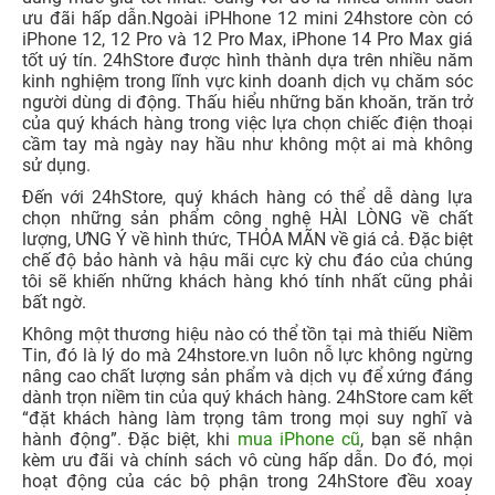
cầm tay mà ngày nay hầu như không một ai mà không
sử dụng.
Đến với 24hStore, quý khách hàng có thể dễ dàng lựa
chọn những sản phẩm công nghệ HÀI LÒNG về chất
lượng, ƯNG Ý về hình thức, THỎA MÃN về giá cả. Đặc biệt
chế độ bảo hành và hậu mãi cực kỳ chu đáo của chúng
tôi sẽ khiến những khách hàng khó tính nhất cũng phải
bất ngờ.
Không một thương hiệu nào có thể tồn tại mà thiếu Niềm
Tin, đó là lý do mà 24hstore.vn luôn nỗ lực không ngừng
nâng cao chất lượng sản phẩm và dịch vụ để xứng đáng
dành trọn niềm tin của quý khách hàng. 24hStore cam kết
“đặt khách hàng làm trọng tâm trong mọi suy nghĩ và
hành động”. Đặc biệt, khi
mua iPhone cũ
, bạn sẽ nhận
kèm ưu đãi và chính sách vô cùng hấp dẫn. Do đó, mọi
hoạt động của các bộ phận trong 24hStore đều xoay
quanh các tiêu chí: sự hài lòng từ khách hàng & chất
lượng sản phẩm & dịch vụ.
Bài viết trên sẽ giúp bạn hiểu rõ thêm về iPhone 12
mini. Quý khánh hàng có thể đến trực tiếp cửa hàng đển
trải nghiệm các dòng sản phẩm cửa iPhone. Mọi thắc
mắc và góp ý vui lòng liên hệ
hotline 1900.0351
để được