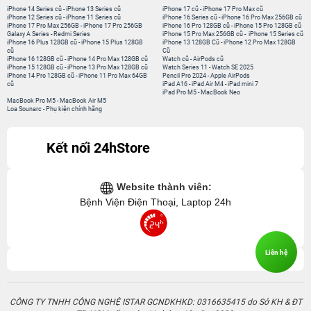
cũ
iPad A16
-
iPad Air M4
-
iPad mini 7
iPad Pro M5
-
MacBook Neo
MacBook Pro M5
-
MacBook Air M5
Loa Sounarc
-
Phụ kiện chính hãng
Kết nối 24hStore
Website thành viên:
Bệnh Viện Điện Thoại, Laptop 24h
CÔNG TY TNHH CÔNG NGHỆ ISTAR GCNDKHKD: 0316635415 do Sở KH & ĐT
TP. HCM cấp ngày 11 tháng 12 năm 2020.
Người Đại Diện: Hồ Tác Thành. Địa chỉ: 389 Quang Trung, Gò Vấp, Hồ Chí Minh.
Liên hệ