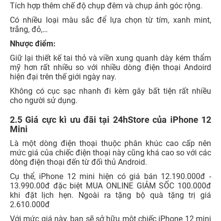
mỹ hơn rất nhiều so với nhiều dòng điện thoại Andoird
hiện đại trên thế giới ngày nay.
Không có cục sạc nhanh đi kèm gây bất tiện rất nhiều
cho người sử dụng.
2.5 Giá cực kì ưu đãi tại 24hStore của iPhone 12
Mini
Là một dòng điện thoại thuộc phân khúc cao cấp nên
mức giá của chiếc điện thoại này cũng khá cao so với các
dòng điện thoại đến từ đối thủ Android.
Cụ thể, iPhone 12 mini hiện có giá bán 12.190.000đ -
13.990.00đ đặc biệt MUA ONLINE GIẢM SỐC 100.000đ
khi đặt lịch hẹn. Ngoài ra tặng bộ quà tặng trị giá
2.610.000đ
Với mức giá này, bạn sẽ sở hữu một chiếc iPhone 12 mini
phiên bản chính hãng. Khi mua sản phẩm bạn sẽ được
bảo hành 1 đổi 1, có hóa đơn cam kết chất lượng sản
phẩm cùng với bạn sẽ được giao hàng miễn phí toàn
quốc.
3. Sở hữu iPhone đẳng cấp nhất tại 24hStore