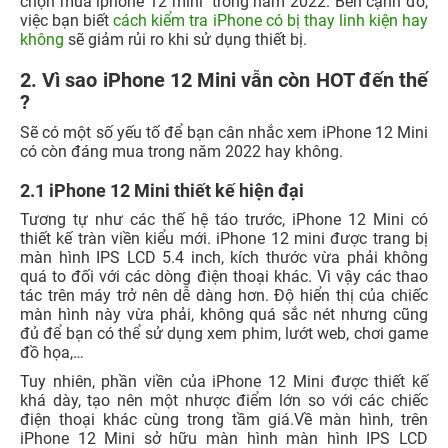
chọn mua iphone 12 mini trong năm 2022. Bên cạnh đó,
việc bạn biết
cách kiểm tra iPhone có bị thay linh kiện hay
không
sẽ giảm rủi ro khi sử dụng thiết bị.
2. Vì sao iPhone 12 Mini vẫn còn HOT đến thế
?
Sẽ có một số yếu tố để bạn cân nhắc xem iPhone 12 Mini
có còn đáng mua trong năm 2022 hay không.
2.1 iPhone 12 Mini thiết kế hiện đại
Tương tự như các thế hệ táo trước, iPhone 12 Mini có
thiết kế tràn viền kiểu mới. iPhone 12 mini được trang bị
màn hình IPS LCD 5.4 inch, kích thước vừa phải không
quá to đối với các dòng điện thoại khác. Vì vậy các thao
tác trên máy trở nên dễ dàng hơn. Độ hiển thị của chiếc
màn hình này vừa phải, không quá sắc nét nhưng cũng
đủ để bạn có thể sử dụng xem phim, lướt web, chơi game
đồ họa,…
Tuy nhiên, phần viền của iPhone 12 Mini được thiết kế
khá dày, tạo nên một nhược điểm lớn so với các chiếc
điện thoại khác cùng trong tầm giá.Về màn hình, trên
iPhone 12 Mini sở hữu màn hình màn hình IPS LCD