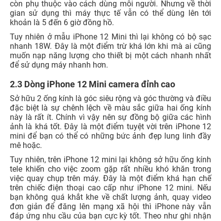
còn phụ thuộc vào cách dùng mỗi người. Nhưng về thời
gian sử dụng thì máy thực tế vẫn có thể dùng lên tới
khoản là 5 đến 6 giờ đồng hồ.
Tuy nhiên ở mẫu iPhone 12 Mini thì lại không có bộ sạc
nhanh 18W. Đây là một điểm trừ khá lớn khi mà ai cũng
muốn nạp năng lượng cho thiết bị một cách nhanh nhất
để sử dụng máy nhanh hơn.
2.3 Dòng iPhone 12 Mini camera đỉnh cao
Sở hữu 2 ống kính là góc siêu rộng và góc thường và điều
đặc biệt là sự chênh lệch về màu sắc giữa hai ống kính
này là rất ít. Chính vì vậy nên sự đồng bộ giữa các hình
ảnh là khá tốt. Đây là một điểm tuyệt vời trên iPhone 12
mini để bạn có thể có những bức ảnh đẹp lung linh đầy
mê hoặc.
Tuy nhiên, trên iPhone 12 mini lại không sở hữu ống kính
tele khiến cho việc zoom gặp rất nhiều khó khăn trong
việc quay chụp trên máy. Đây là một điểm khá hạn chế
trên chiếc điện thoại cao cấp như iPhone 12 mini. Nếu
bạn không quá khắt khe về chất lượng ảnh, quay video
đơn giản để đăng lên mạng xã hội thì iPhone này vẫn
đáp ứng nhu cầu của bạn cực kỳ tốt. Theo như ghi nhận