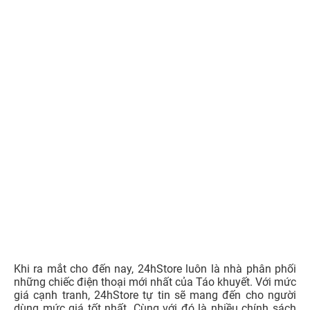
Khi ra mắt cho đến nay, 24hStore luôn là nhà phân phối
những chiếc điện thoại mới nhất của Táo khuyết. Với mức
giá cạnh tranh, 24hStore tự tin sẽ mang đến cho người
dùng mức giá tốt nhất. Cùng với đó là nhiều chính sách
ưu đãi hấp dẫn.Ngoài iPHhone 12 mini 24hstore còn có
iPhone 12, 12 Pro và 12 Pro Max, iPhone 14 Pro Max giá
tốt uý tín. 24hStore được hình thành dựa trên nhiều năm
kinh nghiệm trong lĩnh vực kinh doanh dịch vụ chăm sóc
người dùng di động. Thấu hiểu những băn khoăn, trăn trở
của quý khách hàng trong việc lựa chọn chiếc điện thoại