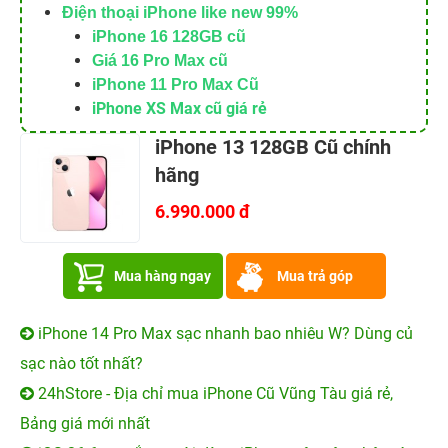
iPhone 13 128GB Cũ chính
hãng
6.990.000 đ
Mua hàng ngay
Mua trả góp
iPhone 14 Pro Max sạc nhanh bao nhiêu W? Dùng củ
sạc nào tốt nhất?
24hStore - Địa chỉ mua iPhone Cũ Vũng Tàu giá rẻ,
Bảng giá mới nhất
iOS 26.6 ra mắt, người dùng iPhone nên cập nhật sớm
vì lý do này
Zalo có loạt tính năng mới: Mất điện thoại vẫn có thể
“cứu” tin nhắn