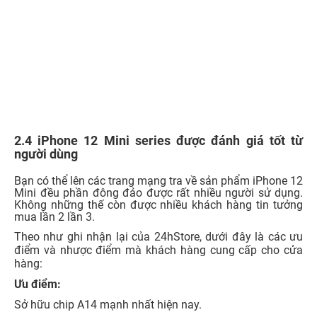
2.4 iPhone 12 Mini series được đánh giá tốt từ
người dùng
Bạn có thể lên các trang mạng tra về sản phẩm iPhone 12
Mini đều phần đông đảo được rất nhiều người sử dụng.
Không những thế còn được nhiều khách hàng tin tưởng
mua lần 2 lần 3.
Theo như ghi nhận lại của 24hStore, dưới đây là các ưu
điểm và nhược điểm mà khách hàng cung cấp cho cửa
hàng:
Ưu điểm:
Sở hữu chip A14 mạnh nhất hiện nay.
Tích hợp thêm chế độ chụp đêm và chụp ảnh góc rộng.
Có nhiều loại màu sắc để lựa chọn từ tím, xanh mint,
trắng, đỏ,…
Nhược điểm:
Giữ lại thiết kế tai thỏ và viền xung quanh dày kém thẩm