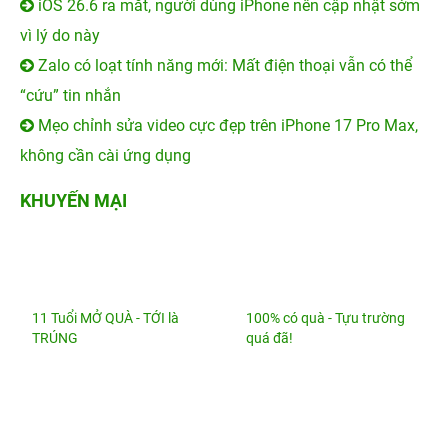
Mẹo chỉnh sửa video cực đẹp trên iPhone 17 Pro Max,
không cần cài ứng dụng
KHUYẾN MẠI
11 Tuổi MỞ QUÀ - TỚI là
100% có quà - Tựu trường
TRÚNG
quá đã!
100% trúng quà - Quẫy hè
Khai trương Vũng Tàu - Tới
thả ga!
nhận...
VỀ 24HSTORE