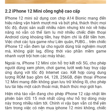
2.2 iPhone 12 Mini công nghệ cao cấp
IPhone 12 mini sử dụng con chip A14 Bionic mang đến
hiệu năng vận hành mượt mà và bứt phá, thách thức mọi
tốc độ, được sản xuất nhiều năm nhưng khi nói về hiệu
năng nó vẫn có thể làm lu mờ nhiều chiếc điện thoại
Android cùng khoảng tiền, hay thậm chí là đắt tiền hơn.
Việc chơi các tựa game như Liên quân, PUBG... trên chiếc
iPhone 12 vẫn đem lại cho người dùng trải nghiệm mượt
mà, không giật lag, đồng thời vào phần mềm game
nhanh vượt trội hơn các máy khác.
Ngoài ra, iPhone 12 Mini còn hỗ trợ kết nối 5G, cho phép
người dùng xem phim, chơi game, lướt web hay truy cập
ứng dụng với tốc độ Internet cao. Kết hợp cùng dung
lượng ROM bao gồm 64, 128, 256GB, điện thoại iPhone
12 Mini mang đến không gian lưu trữ khổng lồ, cho phép
lưu tài liệu một cách thoải mái, thách thức mọi giới hạn.
Hiện nhà táo vẫn đang cho phép iPhone 12 cập nhật lên
phiên bản iOS 15 mới nhất cũng như hỗ trợ dòng máy
này trong nhiều năm tới. Chính vì vậy bạn vẫn có thể yên
tâm trong việc có nên mua iphone 12 mini không, chiếc