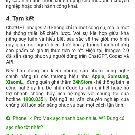
kỹ các hình ảnh trước khi sử dụng cho mục đích chuyên
nghiệp hoặc phát hành công khai.
4. Tạm kết
ChatGPT Images 2.0 không chỉ là một công cụ, mà là một
hệ thống thiết kế chiến lược. Với sự kết hợp giữa khả
năng suy luận và hiểu biết sâu sắc về thế giới, mô hình
này giúp mọi người hiện thực hóa ý tưởng thành những
sản phẩm có giá trị thực tiễn rõ rệt. Hiện tại, Images 2.0
đã sẵn sàng phục vụ người dùng trên ChatGPT, Codex và
API.
Nếu bạn đang tìm kiếm những sản phẩm công nghệ
chính hãng từ các thương hiệu như
Apple
,
Samsung
,
Xiaomi
,... đừng quên ghé thăm
24hStore
- hệ thống bán lẻ
công nghệ uy tín. Để nhận được tư vấn chi tiết hoặc hỗ
trợ nhanh chóng, hãy liên hệ ngay với chúng tôi qua
hotline
1900.0351
. Đội ngũ tư vấn chuyên nghiệp của
chúng tôi luôn sẵn sàng phục vụ bạn một cách tận tình.
iPhone 14 Pro Max sạc nhanh bao nhiêu W? Dùng củ
sạc nào tốt nhất?