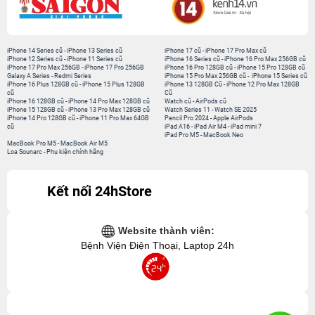
iPhone 14 Series cũ
-
iPhone 13 Series cũ
iPhone 17 cũ
-
iPhone 17 Pro Max cũ
iPhone 12 Series cũ
-
iPhone 11 Series cũ
iPhone 16 Series cũ
-
iPhone 16 Pro Max 256GB cũ
iPhone 17 Pro Max 256GB
-
iPhone 17 Pro 256GB
iPhone 16 Pro 128GB cũ
-
iPhone 15 Pro 128GB cũ
Galaxy A Series
-
Redmi Series
iPhone 15 Pro Max 256GB cũ
-
iPhone 15 Series cũ
iPhone 16 Plus 128GB cũ
-
iPhone 15 Plus 128GB
iPhone 13 128GB Cũ
-
iPhone 12 Pro Max 128GB
cũ
Cũ
iPhone 16 128GB cũ
-
iPhone 14 Pro Max 128GB cũ
Watch cũ
-
AirPods cũ
iPhone 15 128GB cũ
-
iPhone 13 Pro Max 128GB cũ
Watch Series 11
-
Watch SE 2025
iPhone 14 Pro 128GB cũ
-
iPhone 11 Pro Max 64GB
Pencil Pro 2024
-
Apple AirPods
cũ
iPad A16
-
iPad Air M4
-
iPad mini 7
iPad Pro M5
-
MacBook Neo
MacBook Pro M5
-
MacBook Air M5
Loa Sounarc
-
Phụ kiện chính hãng
Kết nối 24hStore
Website thành viên:
Bệnh Viện Điện Thoại, Laptop 24h