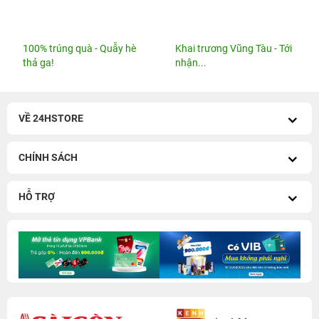
100% trúng quà - Quẫy hè
Khai trương Vũng Tàu - Tới
thả ga!
nhận...
VỀ 24HSTORE
CHÍNH SÁCH
HỖ TRỢ