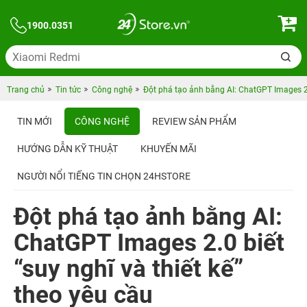
1900.0351
Trang chủ
Tin tức
Công nghệ
Đột phá tạo ảnh bằng AI: ChatGPT Images 2.0
TIN MỚI
CÔNG NGHỆ
REVIEW SẢN PHẨM
HƯỚNG DẪN KỸ THUẬT
KHUYẾN MÃI
NGƯỜI NỔI TIẾNG TIN CHỌN 24HSTORE
Đột phá tạo ảnh bằng AI:
ChatGPT Images 2.0 biết
“suy nghĩ và thiết kế”
theo yêu cầu