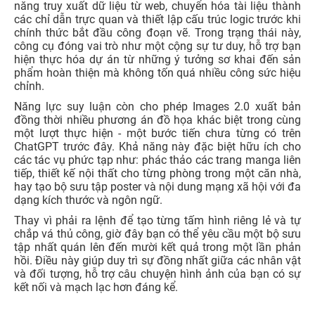
năng truy xuất dữ liệu từ web, chuyển hóa tài liệu thành
các chỉ dẫn trực quan và thiết lập cấu trúc logic trước khi
chính thức bắt đầu công đoạn vẽ. Trong trạng thái này,
công cụ đóng vai trò như một cộng sự tư duy, hỗ trợ bạn
hiện thực hóa dự án từ những ý tưởng sơ khai đến sản
phẩm hoàn thiện mà không tốn quá nhiều công sức hiệu
chỉnh.
Năng lực suy luận còn cho phép Images 2.0 xuất bản
đồng thời nhiều phương án đồ họa khác biệt trong cùng
một lượt thực hiện - một bước tiến chưa từng có trên
ChatGPT trước đây. Khả năng này đặc biệt hữu ích cho
các tác vụ phức tạp như: phác thảo các trang manga liên
tiếp, thiết kế nội thất cho từng phòng trong một căn nhà,
hay tạo bộ sưu tập poster và nội dung mạng xã hội với đa
dạng kích thước và ngôn ngữ.
Thay vì phải ra lệnh để tạo từng tấm hình riêng lẻ và tự
chắp vá thủ công, giờ đây bạn có thể yêu cầu một bộ sưu
tập nhất quán lên đến mười kết quả trong một lần phản
hồi. Điều này giúp duy trì sự đồng nhất giữa các nhân vật
và đối tượng, hỗ trợ câu chuyện hình ảnh của bạn có sự
kết nối và mạch lạc hơn đáng kể.