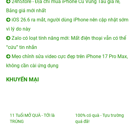
24hStore - Địa chỉ mua iPhone Cũ Vũng Tàu giá rẻ,
Bảng giá mới nhất
iOS 26.6 ra mắt, người dùng iPhone nên cập nhật sớm
vì lý do này
Zalo có loạt tính năng mới: Mất điện thoại vẫn có thể
“cứu” tin nhắn
Mẹo chỉnh sửa video cực đẹp trên iPhone 17 Pro Max,
không cần cài ứng dụng
KHUYẾN MẠI
11 Tuổi MỞ QUÀ - TỚI là
100% có quà - Tựu trường
TRÚNG
quá đã!