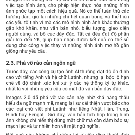
việc tạo hình ảnh, cho phép hiện thực hóa những hình
ảnh phức tạp một cách hiệu quả. Nó có thể tuân thủ các
hướng dẫn, giữ lại những chi tiết quan trọng, và thể hiện
các yếu tố tinh vi mà các mô hình hình ảnh khác thường
gặp khó khăn, như văn bản nhỏ, biểu tượng, giao diện
người dùng, và bố cục dày đặc. Tất cả đều đạt độ phân
giải lên đến 2K, giúp bạn nhận được kết quả có thể sử
dụng cho công việc thay vì những hình ảnh mơ hồ gần
giống như yêu cầu.
2.3. Phá vỡ rào cản ngôn ngữ
Trước đây, các công cụ tạo ảnh AI thường đạt độ ổn định
cao với tiếng Anh và hệ chữ Latinh, nhưng lại bộc lộ hạn
chế về độ chính xác khi xử lý các hệ thống ký tự khác,
nhất là với những yêu cầu có mật độ văn bản dày đặc.
Images 2.0 đã phá vỡ rào cản này nhờ khả năng thấu
hiểu đa ngữ mạnh mẽ, mang lại sự cải thiện vượt bậc cho
các loại chữ viết phi Latinh như tiếng Nhật, Hàn, Trung,
Hindi hay Bengali. Giờ đây, văn bản tích hợp trong hình
ảnh không chỉ hiển thị đúng mặt chữ mà còn đảm bảo sự
mạch lạc và tự nhiên hơn về mặt ngữ nghĩa.
Đột phá này không chỉ dừng lại ở việc dịch thuật đơn