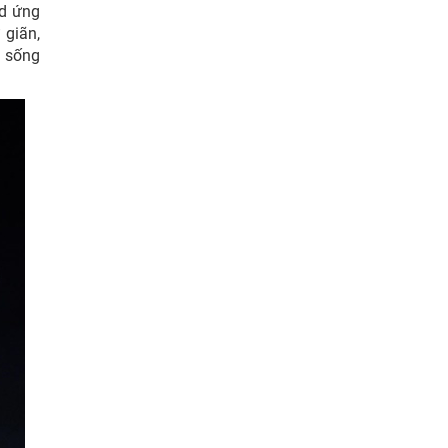
ad ứng
 giãn,
 sống