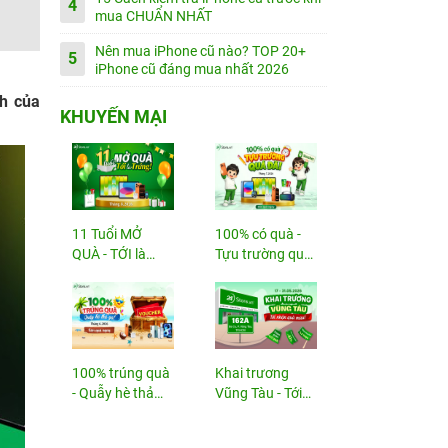
4
mua CHUẨN NHẤT
Nên mua iPhone cũ nào? TOP 20+
5
iPhone cũ đáng mua nhất 2026
h của
KHUYẾN MẠI
11 Tuổi MỞ
100% có quà -
QUÀ - TỚI là
Tựu trường quá
TRÚNG
đã!
100% trúng quà
Khai trương
- Quẫy hè thả
Vũng Tàu - Tới
ga!
nhận...