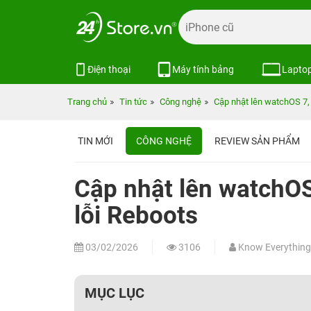
Điện thoại
Máy tính bảng
Lapto
Trang chủ
Tin tức
Công nghệ
Cập nhật lên watchOS 7,
TIN MỚI
CÔNG NGHỆ
REVIEW SẢN PHẨM
Cập nhật lên watchOS
lỗi Reboots
03/02/2026
3106
Know Everything
MỤC LỤC