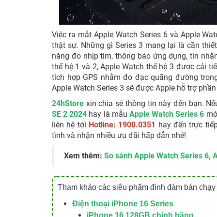
Việc ra mắt Apple Watch Series 6 và Apple Wat
thật sự. Những gì Series 3 mang lại là cần th
năng đo nhịp tim, thông báo ứng dụng, tin nhắn 
thế hệ 1 và 2, Apple Watch thế hệ 3 được cải ti
tích hợp GPS nhằm đo đạc quãng đường trong q
Apple Watch Series 3 sẽ được Apple hỗ trợ phần
24hStore
xin chia sẻ thông tin này đến bạn. 
SE 2 2024
hay là mẫu
Apple Watch Series 6
mới
liên hệ tới
Hotline: 1900.0351
hay đến trực tiế
tình và nhận nhiều ưu đãi hấp dẫn nhé!
Xem thêm:
So sánh Apple Watch Series 6, 
Tham khảo các siêu phẩm đình đám bán chạy 
Điện thoại iPhone 16 Series
iPhone 16 128GB chính hãng