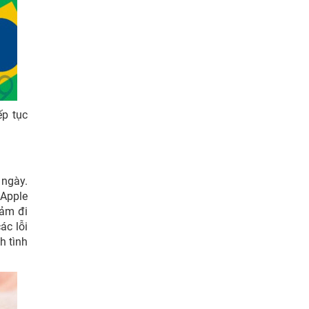
ếp tục
 ngày.
Apple
iảm đi
ác lỗi
h tình