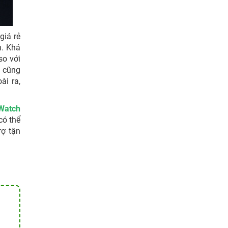
giá rẻ
h. Khả
so với
ị cũng
ài ra,
Watch
có thể
rợ tận