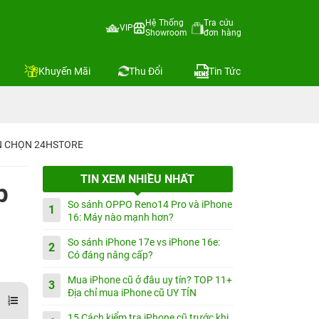
Hệ Thống
Tra cứu
VIP
Showroom
đơn hàng
Khuyến Mãi
Thu Đổi
Tin Tức
IN CHỌN 24HSTORE
TIN XEM NHIỀU NHẤT
p
So sánh OPPO Reno14 Pro và iPhone
1
16: Máy nào mạnh hơn?
So sánh iPhone 17e vs iPhone 16e:
2
Có đáng nâng cấp?
Mua iPhone cũ ở đâu uy tín? TOP 11+
3
Địa chỉ mua iPhone cũ UY TÍN
15 Cách kiểm tra iPhone cũ trước khi