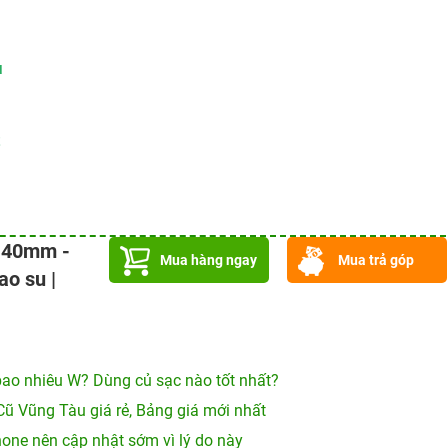
u
- 40mm -
Mua hàng ngay
Mua trả góp
o su |
ao nhiêu W? Dùng củ sạc nào tốt nhất?
Cũ Vũng Tàu giá rẻ, Bảng giá mới nhất
hone nên cập nhật sớm vì lý do này