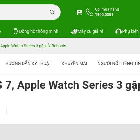
Gọi mua hàng
1900.0351
p
Đồng hồ thông minh
Máy cũ giá rẻ
Phụ kiện
 Apple Watch Series 3 gặp lỗi Reboots
HƯỚNG DẪN KỸ THUẬT
KHUYẾN MÃI
NGƯỜI NỔI TIẾNG T
 7, Apple Watch Series 3 gặ