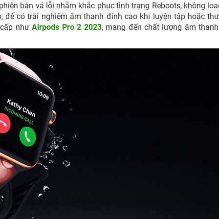
hiên bản vá lỗi nhằm khắc phục tình trạng Reboots, không lo
 để có trải nghiệm âm thanh đỉnh cao khi luyện tập hoặc thư
o cấp như
Airpods Pro 2 2023
, mang đến chất lượng âm thanh