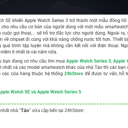
ch SE khiến Apple Watch Series 3 trở thành một mẫu đồng hồ 
iết cho nhu cầu cơ bản của người dùng với một mẫu smartwatc
cuộc gọi thoại,... sẽ hỗ trợ đắc lực cho người dùng. Ngoài ra, 
ến về chipset đi cùng với khả năng chống nước tốt hơn. Thiết b
uá trình tập luyện mà không cần kết nối với điện thoại. Ngo
 mềm ít nhất là vài năm nữa.
Nếu bạn đang có nhu cầu tìm mua
Apple Watch Series 3
,
Apple 
 nhất và các model smartwatch khác của nhà Táo thì các bạn 
p các cửa hàng thuộc hệ thống
24hStore
để được tư vấn, hỗ t
Apple Watch SE và Apple Watch Series 5
nhất nhà "
Táo
" vừa cập bến tại 24hStore: