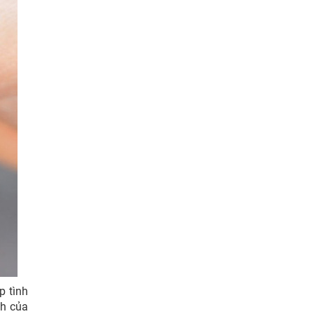
p tình
nh của