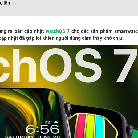
u lần
ung ra bản cập nhật
watchOS 7
cho các sản phẩm smartwatc
cập nhật đã gặp lỗi khiến người dùng cảm thấy khó chịu.