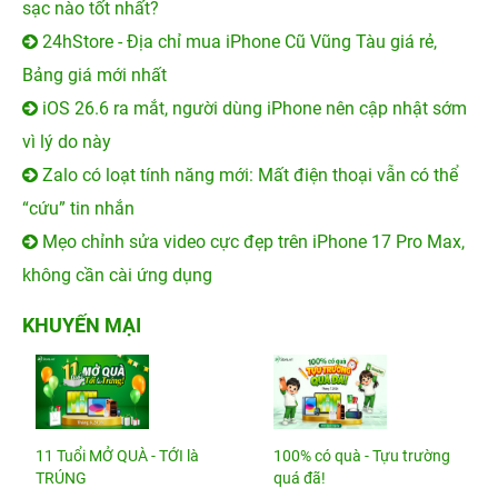
sạc nào tốt nhất?
24hStore - Địa chỉ mua iPhone Cũ Vũng Tàu giá rẻ,
Bảng giá mới nhất
iOS 26.6 ra mắt, người dùng iPhone nên cập nhật sớm
vì lý do này
Zalo có loạt tính năng mới: Mất điện thoại vẫn có thể
“cứu” tin nhắn
Mẹo chỉnh sửa video cực đẹp trên iPhone 17 Pro Max,
không cần cài ứng dụng
KHUYẾN MẠI
11 Tuổi MỞ QUÀ - TỚI là
100% có quà - Tựu trường
TRÚNG
quá đã!