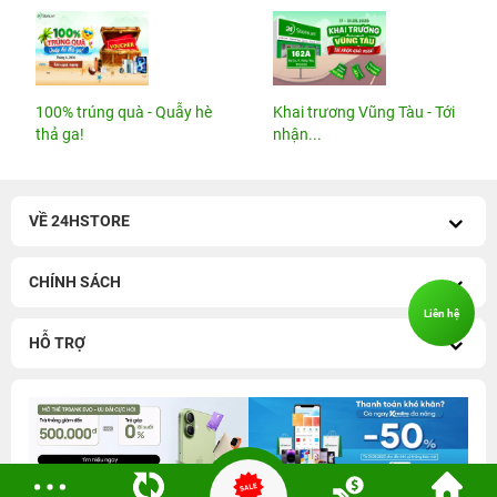
100% trúng quà - Quẫy hè
Khai trương Vũng Tàu - Tới
thả ga!
nhận...
VỀ 24HSTORE
CHÍNH SÁCH
Liên hệ
HỖ TRỢ