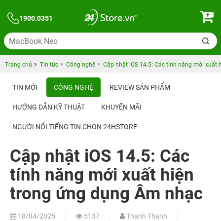
1900.0351
Trang chủ
Tin tức
Công nghệ
Cập nhật iOS 14.5: Các tính năng mới xuất
TIN MỚI
CÔNG NGHỆ
REVIEW SẢN PHẨM
HƯỚNG DẪN KỸ THUẬT
KHUYẾN MÃI
NGƯỜI NỔI TIẾNG TIN CHỌN 24HSTORE
Cập nhật iOS 14.5: Các
tính năng mới xuất hiện
trong ứng dụng Âm nhạc
18/04/2025
5137
Thanh Thanh