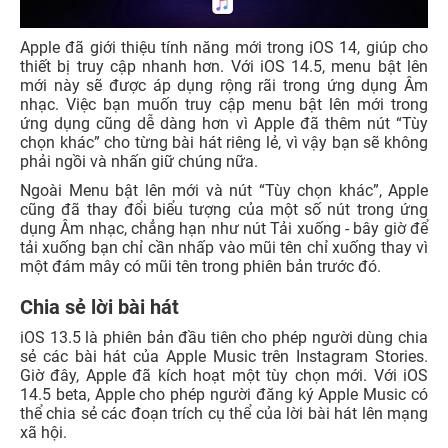
Apple đã giới thiệu tính năng mới trong iOS 14, giúp cho
thiết bị truy cập nhanh hơn. Với iOS 14.5, menu bật lên
mới này sẽ được áp dụng rộng rãi trong ứng dụng Âm
nhạc. Việc bạn muốn truy cập menu bật lên mới trong
ứng dụng cũng dễ dàng hơn vì Apple đã thêm nút “Tùy
chọn khác” cho từng bài hát riêng lẻ, vì vậy bạn sẽ không
phải ngồi và nhấn giữ chúng nữa.
Ngoài Menu bật lên mới và nút “Tùy chọn khác”, Apple
cũng đã thay đổi biểu tượng của một số nút trong ứng
dụng Âm nhạc, chẳng hạn như nút Tải xuống - bây giờ để
tải xuống bạn chỉ cần nhấp vào mũi tên chỉ xuống thay vì
một đám mây có mũi tên trong phiên bản trước đó.
Chia sẻ lời bài hát
iOS 13.5 là phiên bản đầu tiên cho phép người dùng chia
sẻ các bài hát của Apple Music trên Instagram Stories.
Giờ đây, Apple đã kích hoạt một tùy chọn mới. Với iOS
14.5 beta, Apple cho phép người đăng ký Apple Music có
thể chia sẻ các đoạn trích cụ thể của lời bài hát lên mạng
xã hội.