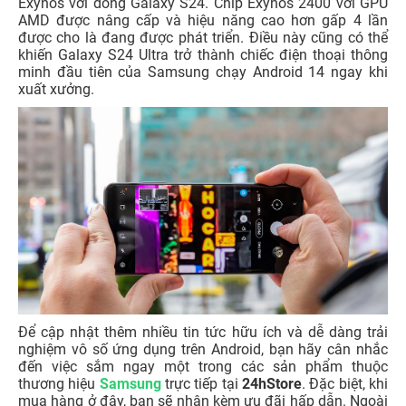
Exynos với dòng Galaxy S24. Chip Exynos 2400 với GPU
AMD được nâng cấp và hiệu năng cao hơn gấp 4 lần
được cho là đang được phát triển. Điều này cũng có thể
khiến Galaxy S24 Ultra trở thành chiếc điện thoại thông
minh đầu tiên của Samsung chạy Android 14 ngay khi
xuất xưởng.
Để cập nhật thêm nhiều tin tức hữu ích và dễ dàng trải
nghiệm vô số ứng dụng trên Android, bạn hãy cân nhắc
đến việc sắm ngay một trong các sản phẩm thuộc
thương hiệu
Samsung
trực tiếp tại
24hStore
. Đặc biệt, khi
mua hàng ở đây, bạn sẽ nhận kèm ưu đãi hấp dẫn. Ngoài