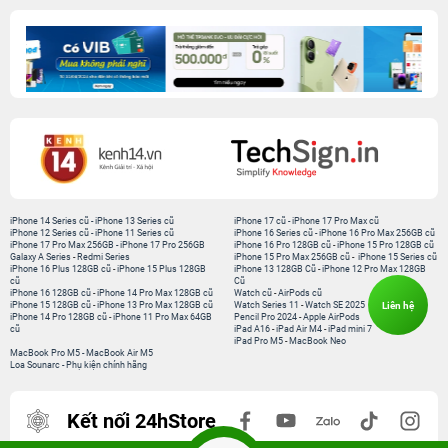
iPhone 14 Series cũ
-
iPhone 13 Series cũ
iPhone 17 cũ
-
iPhone 17 Pro Max cũ
iPhone 12 Series cũ
-
iPhone 11 Series cũ
iPhone 16 Series cũ
-
iPhone 16 Pro Max 256GB cũ
iPhone 17 Pro Max 256GB
-
iPhone 17 Pro 256GB
iPhone 16 Pro 128GB cũ
-
iPhone 15 Pro 128GB cũ
Galaxy A Series
-
Redmi Series
iPhone 15 Pro Max 256GB cũ
-
iPhone 15 Series cũ
iPhone 16 Plus 128GB cũ
-
iPhone 15 Plus 128GB
iPhone 13 128GB Cũ
-
iPhone 12 Pro Max 128GB
cũ
Cũ
iPhone 16 128GB cũ
-
iPhone 14 Pro Max 128GB cũ
Watch cũ
-
AirPods cũ
Liên hệ
iPhone 15 128GB cũ
-
iPhone 13 Pro Max 128GB cũ
Watch Series 11
-
Watch SE 2025
iPhone 14 Pro 128GB cũ
-
iPhone 11 Pro Max 64GB
Pencil Pro 2024
-
Apple AirPods
cũ
iPad A16
-
iPad Air M4
-
iPad mini 7
iPad Pro M5
-
MacBook Neo
MacBook Pro M5
-
MacBook Air M5
Loa Sounarc
-
Phụ kiện chính hãng
Kết nối 24hStore