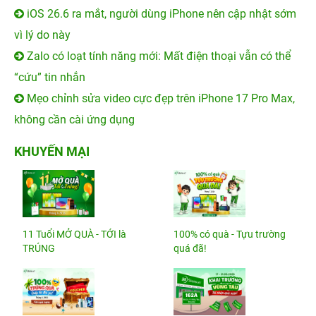
iOS 26.6 ra mắt, người dùng iPhone nên cập nhật sớm
vì lý do này
Zalo có loạt tính năng mới: Mất điện thoại vẫn có thể
“cứu” tin nhắn
Mẹo chỉnh sửa video cực đẹp trên iPhone 17 Pro Max,
không cần cài ứng dụng
KHUYẾN MẠI
11 Tuổi MỞ QUÀ - TỚI là
100% có quà - Tựu trường
TRÚNG
quá đã!