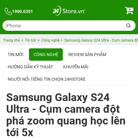
1900.0351
Trang chủ
Tin tức
Công nghệ
Samsung Galaxy S24 Ultra - Cụm camera độ
TIN MỚI
CÔNG NGHỆ
REVIEW SẢN PHẨM
HƯỚNG DẪN KỸ THUẬT
KHUYẾN MÃI
NGƯỜI NỔI TIẾNG TIN CHỌN 24HSTORE
Samsung Galaxy S24
Ultra - Cụm camera đột
phá zoom quang học lên
tới 5x