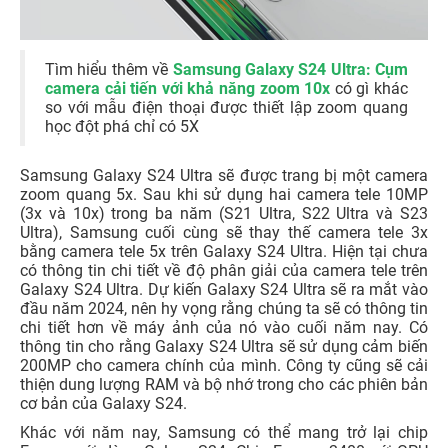
Tìm hiểu thêm về
Samsung Galaxy S24 Ultra: Cụm
camera cải tiến với khả năng zoom 10x
có gì khác
so với mẫu điện thoại được thiết lập zoom quang
học đột phá chỉ có 5X
Samsung Galaxy S24 Ultra sẽ được trang bị một camera
zoom quang 5x. Sau khi sử dụng hai camera tele 10MP
(3x và 10x) trong ba năm (S21 Ultra, S22 Ultra và S23
Ultra), Samsung cuối cùng sẽ thay thế camera tele 3x
bằng camera tele 5x trên Galaxy S24 Ultra. Hiện tại chưa
có thông tin chi tiết về độ phân giải của camera tele trên
Galaxy S24 Ultra. Dự kiến Galaxy S24 Ultra sẽ ra mắt vào
đầu năm 2024, nên hy vọng rằng chúng ta sẽ có thông tin
chi tiết hơn về máy ảnh của nó vào cuối năm nay. Có
thông tin cho rằng Galaxy S24 Ultra sẽ sử dụng cảm biến
200MP cho camera chính của mình. Công ty cũng sẽ cải
thiện dung lượng RAM và bộ nhớ trong cho các phiên bản
cơ bản của Galaxy S24.
Khác với năm nay, Samsung có thể mang trở lại chip