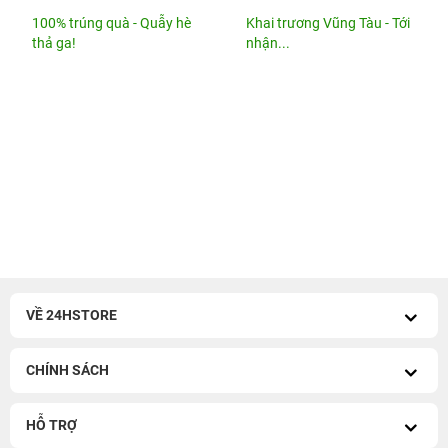
100% trúng quà - Quẫy hè
Khai trương Vũng Tàu - Tới
thả ga!
nhận...
VỀ 24HSTORE
CHÍNH SÁCH
HỖ TRỢ