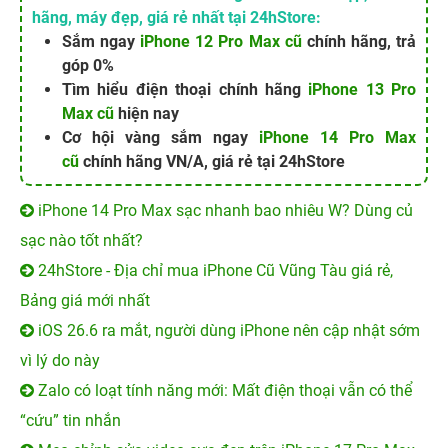
Ngay lúc này đây một giao diện mới được tạo ra trên Control
Center. Hãy vuốt màn hình để mở nó lên và nhấn vào biểu tượng
Play để tiếp tục chơi nhạc trong Youtube chọn trước đó.
Phương pháp này có một lợi thế là không cần cài đặt thêm một
ứng dụng mới. Nhưng cách thức thao tác có phần hơi rờm rà và
mất nhiều thời gian.
>>>>>
Xem thêm giá iPhone X cũ cực tốt tại TPHCM
Cách 2: Sử dụng Opera mini
Đây chính là tính năng chạy ngầm trên thiết bị iOS, phương pháp
này đơn giản hơn rất nhiều so với các cách thức trên. Người dùng
chỉ cần khởi động chương trình Opera mini >> tiếp tục truy cập vào
ứng dụng Youtube, sau đó lựa chọn video cần xem >> Sau đó trở
về màn hình chính và tiến hàng chạy chương trình phát nhạc như
phương pháp trên.
Tham khảo thêm các dòng iPhone cũ đẹp, chính
hãng, máy đẹp, giá rẻ nhất tại 24hStore:
Sắm ngay
iPhone 12 Pro Max cũ
chính hãng, trả
góp 0%