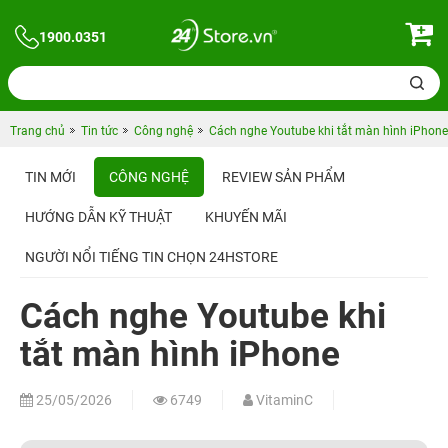
1900.0351
Trang chủ
Tin tức
Công nghệ
Cách nghe Youtube khi tắt màn hình iPhone
TIN MỚI
CÔNG NGHỆ
REVIEW SẢN PHẨM
HƯỚNG DẪN KỸ THUẬT
KHUYẾN MÃI
NGƯỜI NỔI TIẾNG TIN CHỌN 24HSTORE
Cách nghe Youtube khi
tắt màn hình iPhone
25/05/2026
6749
VitaminC