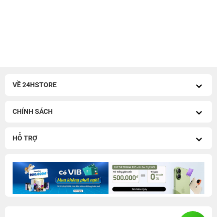
11 Tuổi MỞ QUÀ - TỚI là
100% có quà - Tựu trường
TRÚNG
quá đã!
100% trúng quà - Quẫy hè
Khai trương Vũng Tàu - Tới
thả ga!
nhận...
VỀ 24HSTORE
CHÍNH SÁCH