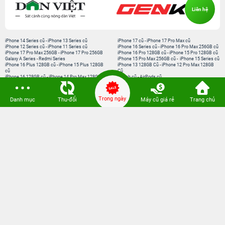
HỖ TRỢ
Liên hệ
Trong ngày
Danh mục
Thu-đổi
Máy cũ giá rẻ
Trang chủ
iPhone 14 Series cũ
-
iPhone 13 Series cũ
iPhone 17 cũ
-
iPhone 17 Pro Max cũ
iPhone 12 Series cũ
-
iPhone 11 Series cũ
iPhone 16 Series cũ
-
iPhone 16 Pro Max 256GB cũ
iPhone 17 Pro Max 256GB
-
iPhone 17 Pro 256GB
iPhone 16 Pro 128GB cũ
-
iPhone 15 Pro 128GB cũ
Galaxy A Series
-
Redmi Series
iPhone 15 Pro Max 256GB cũ
-
iPhone 15 Series cũ
iPhone 16 Plus 128GB cũ
-
iPhone 15 Plus 128GB
iPhone 13 128GB Cũ
-
iPhone 12 Pro Max 128GB
cũ
Cũ
iPhone 16 128GB cũ
-
iPhone 14 Pro Max 128GB cũ
Watch cũ
-
AirPods cũ
iPhone 15 128GB cũ
-
iPhone 13 Pro Max 128GB cũ
Watch Series 11
-
Watch SE 2025
iPhone 14 Pro 128GB cũ
-
iPhone 11 Pro Max 64GB
Pencil Pro 2024
-
Apple AirPods
cũ
iPad A16
-
iPad Air M4
-
iPad mini 7
iPad Pro M5
-
MacBook Neo
MacBook Pro M5
-
MacBook Air M5
Loa Sounarc
-
Phụ kiện chính hãng