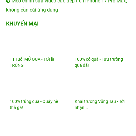
Tìm hiểu điện thoại chính hãng
iPhone 13 Pro
Max cũ
hiện nay
Cơ hội vàng sắm ngay
iPhone 14 Pro Max
cũ
chính hãng VN/A, giá rẻ tại 24hStore
iPhone 14 Pro Max sạc nhanh bao nhiêu W? Dùng củ
sạc nào tốt nhất?
24hStore - Địa chỉ mua iPhone Cũ Vũng Tàu giá rẻ,
Bảng giá mới nhất
iOS 26.6 ra mắt, người dùng iPhone nên cập nhật sớm
vì lý do này
Zalo có loạt tính năng mới: Mất điện thoại vẫn có thể
“cứu” tin nhắn
Mẹo chỉnh sửa video cực đẹp trên iPhone 17 Pro Max,
không cần cài ứng dụng
KHUYẾN MẠI