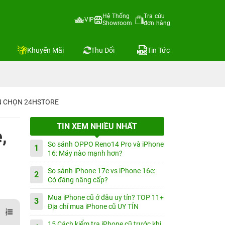
Hệ Thống
Tra cứu
VIP
Showroom
đơn hàng
Khuyến Mãi
Thu Đổi
Tin Tức
IN CHỌN 24HSTORE
TIN XEM NHIỀU NHẤT
,
So sánh OPPO Reno14 Pro và iPhone
1
16: Máy nào mạnh hơn?
So sánh iPhone 17e vs iPhone 16e:
2
Có đáng nâng cấp?
Mua iPhone cũ ở đâu uy tín? TOP 11+
3
Địa chỉ mua iPhone cũ UY TÍN
15 Cách kiểm tra iPhone cũ trước khi