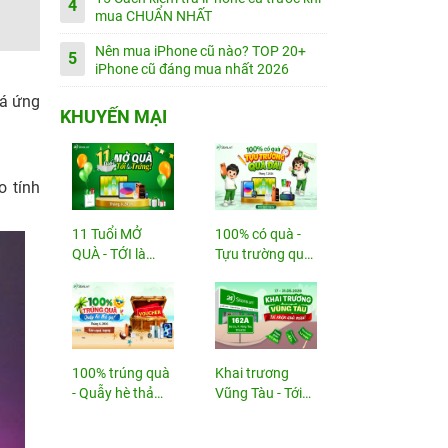
4
mua CHUẨN NHẤT
Nên mua iPhone cũ nào? TOP 20+
5
iPhone cũ đáng mua nhất 2026
oá ứng
KHUYẾN MẠI
o tính
11 Tuổi MỞ
100% có quà -
QUÀ - TỚI là
Tựu trường quá
TRÚNG
đã!
100% trúng quà
Khai trương
- Quẫy hè thả
Vũng Tàu - Tới
ga!
nhận...