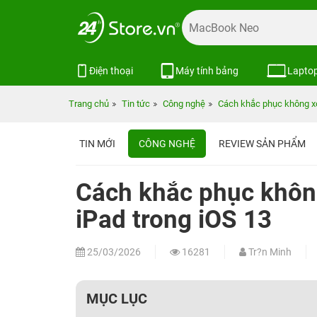
Điện thoại
Máy tính bảng
Lapto
Trang chủ
Tin tức
Công nghệ
Cách khắc phục không xo
TIN MỚI
CÔNG NGHỆ
REVIEW SẢN PHẨM
Cách khắc phục khôn
iPad trong iOS 13
25/03/2026
16281
Tr?n Minh
MỤC LỤC