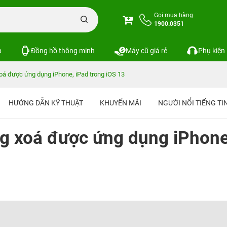
Gọi mua hàng
1900.0351
p
Đồng hồ thông minh
Máy cũ giá rẻ
Phụ kiện
á được ứng dụng iPhone, iPad trong iOS 13
HƯỚNG DẪN KỸ THUẬT
KHUYẾN MÃI
NGƯỜI NỔI TIẾNG T
g xoá được ứng dụng iPhone