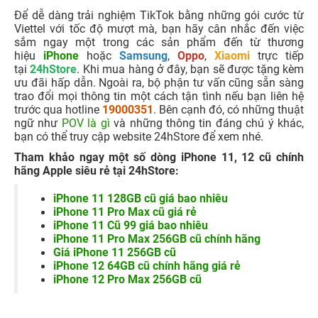
Để dễ dàng trải nghiệm TikTok bằng những gói cước từ
Viettel với tốc độ mượt mà, bạn hãy cân nhắc đến việc
sắm ngay một trong các sản phẩm đến từ thương
hiệu
iPhone
hoặc
Samsung
,
Oppo
,
Xiaomi
trực tiếp
tại
24hStore
. Khi mua hàng ở đây, bạn sẽ được tặng kèm
ưu đãi hấp dẫn. Ngoài ra, bộ phận tư vấn cũng sẵn sàng
trao đổi mọi thông tin một cách tận tình nếu bạn liên hệ
trước qua hotline
19000351
. Bên cạnh đó, có những thuật
ngữ như
POV là gì
và những thông tin đáng chú ý khác,
bạn có thể truy cập website 24hStore để xem nhé.
Tham khảo ngay một số dòng iPhone 11, 12 cũ chính
hãng Apple siêu rẻ tại 24hStore:
iPhone 11 128GB cũ giá bao nhiêu
iPhone 11 Pro Max cũ giá rẻ
iPhone 11 Cũ 99 giá bao nhiêu
iPhone 11 Pro Max 256GB cũ chính hãng
Giá iPhone 11 256GB cũ
iPhone 12 64GB cũ chính hãng giá rẻ
iPhone 12 Pro Max 256GB cũ