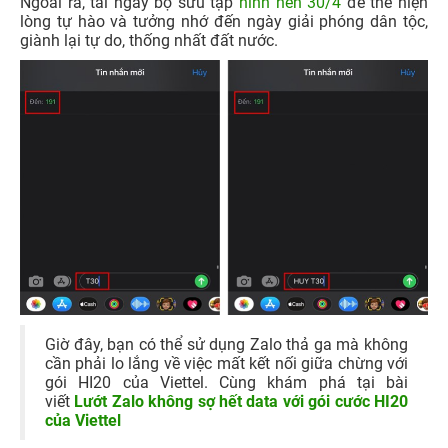
Ngoài ra, tải ngay bộ sưu tập
hình nền 30/4
để thể hiện
lòng tự hào và tưởng nhớ đến ngày giải phóng dân tộc,
giành lại tự do, thống nhất đất nước.
Giờ đây, bạn có thể sử dụng Zalo thả ga mà không
cần phải lo lắng về việc mất kết nối giữa chừng với
gói HI20 của Viettel. Cùng khám phá tại bài
viết
Lướt Zalo không sợ hết data với gói cước HI20
của Viettel