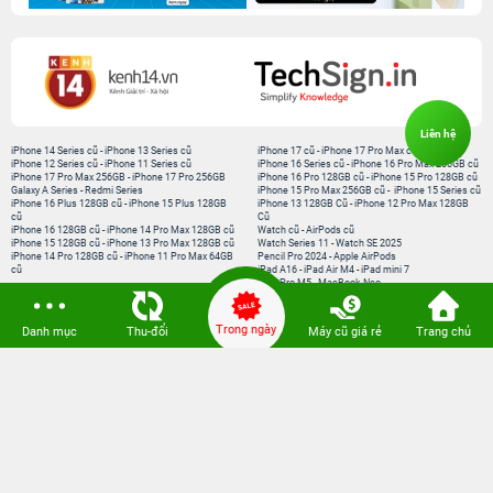
Liên hệ
iPhone 14 Series cũ
-
iPhone 13 Series cũ
iPhone 17 cũ
-
iPhone 17 Pro Max cũ
iPhone 12 Series cũ
-
iPhone 11 Series cũ
iPhone 16 Series cũ
-
iPhone 16 Pro Max 256GB cũ
iPhone 17 Pro Max 256GB
-
iPhone 17 Pro 256GB
iPhone 16 Pro 128GB cũ
-
iPhone 15 Pro 128GB cũ
Galaxy A Series
-
Redmi Series
iPhone 15 Pro Max 256GB cũ
-
iPhone 15 Series cũ
iPhone 16 Plus 128GB cũ
-
iPhone 15 Plus 128GB
iPhone 13 128GB Cũ
-
iPhone 12 Pro Max 128GB
cũ
Cũ
iPhone 16 128GB cũ
-
iPhone 14 Pro Max 128GB cũ
Watch cũ
-
AirPods cũ
iPhone 15 128GB cũ
-
iPhone 13 Pro Max 128GB cũ
Watch Series 11
-
Watch SE 2025
iPhone 14 Pro 128GB cũ
-
iPhone 11 Pro Max 64GB
Pencil Pro 2024
-
Apple AirPods
cũ
iPad A16
-
iPad Air M4
-
iPad mini 7
iPad Pro M5
-
MacBook Neo
MacBook Pro M5
-
MacBook Air M5
Loa Sounarc
-
Phụ kiện chính hãng
Trong ngày
Danh mục
Thu-đổi
Máy cũ giá rẻ
Trang chủ
Kết nối 24hStore
Website thành viên:
Bệnh Viện Điện Thoại, Laptop 24h