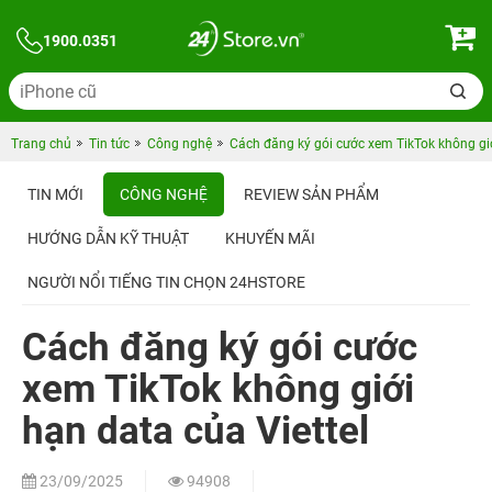
1900.0351
Trang chủ
Tin tức
Công nghệ
Cách đăng ký gói cước xem TikTok không giớ
TIN MỚI
CÔNG NGHỆ
REVIEW SẢN PHẨM
HƯỚNG DẪN KỸ THUẬT
KHUYẾN MÃI
NGƯỜI NỔI TIẾNG TIN CHỌN 24HSTORE
Cách đăng ký gói cước
xem TikTok không giới
hạn data của Viettel
23/09/2025
94908