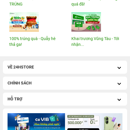
TRÚNG
quá đã!
100% trúng quà - Quẫy hè
Khai trương Vũng Tàu - Tới
thả ga!
nhận...
VỀ 24HSTORE
CHÍNH SÁCH
HỖ TRỢ