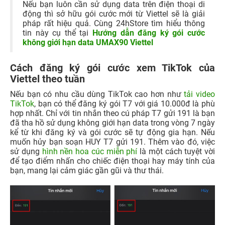
Nếu bạn luôn cần sử dụng data trên điện thoại di
động thì sở hữu gói cước mới từ Viettel sẽ là giải
pháp rất hiệu quả. Cùng 24hStore tìm hiểu thông
tin này cụ thể tại
Hướng dẫn đăng ký gói cước
không giới hạn data UMAX90 Viettel
Cách đăng ký gói cước xem TikTok của
Viettel theo tuần
Nếu bạn có nhu cầu dùng TikTok cao hơn như
tải video
TikTok
, bạn có thể đăng ký gói T7 với giá 10.000đ là phù
hợp nhất. Chỉ với tin nhắn theo cú pháp T7 gửi 191 là bạn
đã tha hồ sử dụng không giới hạn data trong vòng 7 ngày
kể từ khi đăng ký và gói cước sẽ tự động gia hạn. Nếu
muốn hủy bạn soạn HUY T7 gửi 191. Thêm vào đó, việc
sử dụng
hình nền hoa cúc miễn phí
là một cách tuyệt vời
để tạo điểm nhấn cho chiếc điện thoại hay máy tính của
bạn, mang lại cảm giác gần gũi và thư thái.