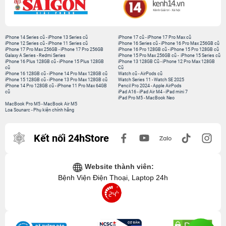
iPhone 14 Series cũ
-
iPhone 13 Series cũ
iPhone 17 cũ
-
iPhone 17 Pro Max cũ
iPhone 12 Series cũ
-
iPhone 11 Series cũ
iPhone 16 Series cũ
-
iPhone 16 Pro Max 256GB cũ
iPhone 17 Pro Max 256GB
-
iPhone 17 Pro 256GB
iPhone 16 Pro 128GB cũ
-
iPhone 15 Pro 128GB cũ
Galaxy A Series
-
Redmi Series
iPhone 15 Pro Max 256GB cũ
-
iPhone 15 Series cũ
iPhone 16 Plus 128GB cũ
-
iPhone 15 Plus 128GB
iPhone 13 128GB Cũ
-
iPhone 12 Pro Max 128GB
cũ
Cũ
iPhone 16 128GB cũ
-
iPhone 14 Pro Max 128GB cũ
Watch cũ
-
AirPods cũ
iPhone 15 128GB cũ
-
iPhone 13 Pro Max 128GB cũ
Watch Series 11
-
Watch SE 2025
iPhone 14 Pro 128GB cũ
-
iPhone 11 Pro Max 64GB
Pencil Pro 2024
-
Apple AirPods
cũ
iPad A16
-
iPad Air M4
-
iPad mini 7
iPad Pro M5
-
MacBook Neo
MacBook Pro M5
-
MacBook Air M5
Loa Sounarc
-
Phụ kiện chính hãng
Kết nối 24hStore
Website thành viên:
Bệnh Viện Điện Thoại, Laptop 24h