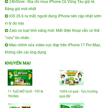
24hStore - Địa chỉ mua iPhone Cũ Vũng Tàu giá rẻ,
Bảng giá mới nhất
iOS 26.6 ra mắt, người dùng iPhone nên cập nhật sớm
vì lý do này
Zalo có loạt tính năng mới: Mất điện thoại vẫn có thể
“cứu” tin nhắn
Mẹo chỉnh sửa video cực đẹp trên iPhone 17 Pro Max,
không cần cài ứng dụng
KHUYẾN MẠI
11 Tuổi MỞ QUÀ - TỚI là
100% có quà - Tựu trường
TRÚNG
quá đã!