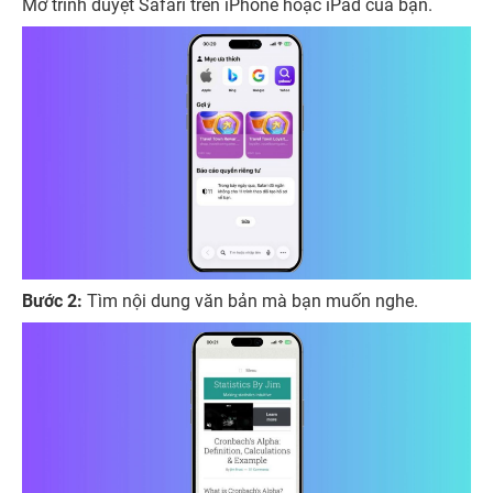
Mở trình duyệt Safari trên iPhone hoặc iPad của bạn.
Bước 2:
Tìm nội dung văn bản mà bạn muốn nghe.