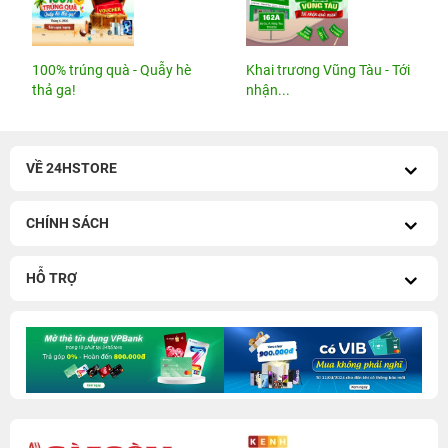
100% trúng quà - Quẫy hè
Khai trương Vũng Tàu - Tới
thả ga!
nhận...
VỀ 24HSTORE
CHÍNH SÁCH
HỖ TRỢ