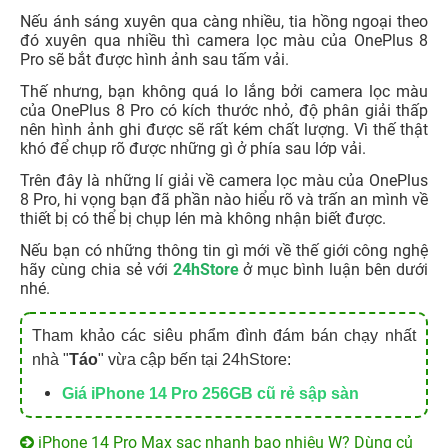
Nếu ánh sáng xuyên qua càng nhiều, tia hồng ngoại theo
đó xuyên qua nhiều thì camera lọc màu của OnePlus 8
Pro sẽ bắt được hình ảnh sau tấm vải.
Thế nhưng, bạn không quá lo lắng bởi camera lọc màu
của OnePlus 8 Pro có kích thước nhỏ, độ phân giải thấp
nên hình ảnh ghi được sẽ rất kém chất lượng. Vì thế thật
khó để chụp rõ được những gì ở phía sau lớp vải.
Trên đây là những lí giải về camera lọc màu của OnePlus
8 Pro, hi vọng bạn đã phần nào hiểu rõ và trấn an mình về
thiết bị có thể bị chụp lén mà không nhận biết được.
Nếu bạn có những thông tin gì mới về thế giới công nghệ
hãy cùng chia sẻ với
24hStore
ở mục bình luận bên dưới
nhé.
Tham khảo các siêu phẩm đình đám bán chạy nhất
nhà "
Táo
" vừa cập bến tại 24hStore:
Giá iPhone 14 Pro 256GB cũ
rẻ sập sàn
iPhone 14 Pro Max sạc nhanh bao nhiêu W? Dùng củ