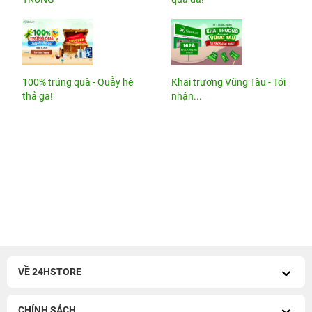
100% trúng quà - Quẫy hè
Khai trương Vũng Tàu - Tới
thả ga!
nhận...
VỀ 24HSTORE
CHÍNH SÁCH