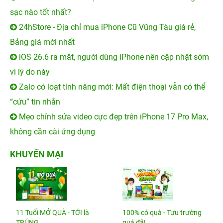
sạc nào tốt nhất?
24hStore - Địa chỉ mua iPhone Cũ Vũng Tàu giá rẻ,
Bảng giá mới nhất
iOS 26.6 ra mắt, người dùng iPhone nên cập nhật sớm
vì lý do này
Zalo có loạt tính năng mới: Mất điện thoại vẫn có thể
“cứu” tin nhắn
Mẹo chỉnh sửa video cực đẹp trên iPhone 17 Pro Max,
không cần cài ứng dụng
KHUYẾN MẠI
11 Tuổi MỞ QUÀ - TỚI là
100% có quà - Tựu trường
TRÚNG
quá đã!