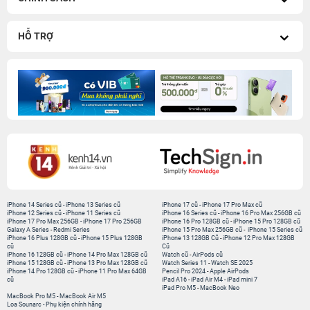
HỖ TRỢ
iPhone 14 Series cũ
-
iPhone 13 Series cũ
iPhone 17 cũ
-
iPhone 17 Pro Max cũ
iPhone 12 Series cũ
-
iPhone 11 Series cũ
iPhone 16 Series cũ
-
iPhone 16 Pro Max 256GB cũ
iPhone 17 Pro Max 256GB
-
iPhone 17 Pro 256GB
iPhone 16 Pro 128GB cũ
-
iPhone 15 Pro 128GB cũ
Galaxy A Series
-
Redmi Series
iPhone 15 Pro Max 256GB cũ
-
iPhone 15 Series cũ
iPhone 16 Plus 128GB cũ
-
iPhone 15 Plus 128GB
iPhone 13 128GB Cũ
-
iPhone 12 Pro Max 128GB
cũ
Cũ
iPhone 16 128GB cũ
-
iPhone 14 Pro Max 128GB cũ
Watch cũ
-
AirPods cũ
iPhone 15 128GB cũ
-
iPhone 13 Pro Max 128GB cũ
Watch Series 11
-
Watch SE 2025
iPhone 14 Pro 128GB cũ
-
iPhone 11 Pro Max 64GB
Pencil Pro 2024
-
Apple AirPods
cũ
iPad A16
-
iPad Air M4
-
iPad mini 7
iPad Pro M5
-
MacBook Neo
MacBook Pro M5
-
MacBook Air M5
Loa Sounarc
-
Phụ kiện chính hãng