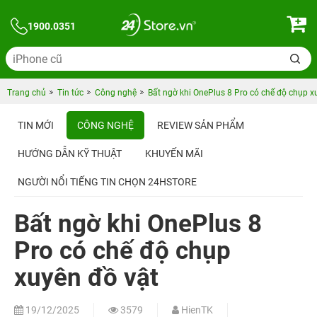
1900.0351
Trang chủ
Tin tức
Công nghệ
Bất ngờ khi OnePlus 8 Pro có chế độ chụp x
TIN MỚI
CÔNG NGHỆ
REVIEW SẢN PHẨM
HƯỚNG DẪN KỸ THUẬT
KHUYẾN MÃI
NGƯỜI NỔI TIẾNG TIN CHỌN 24HSTORE
Bất ngờ khi OnePlus 8
Pro có chế độ chụp
xuyên đồ vật
19/12/2025
3579
HienTK