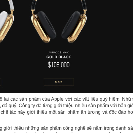
ộ lại các sản phẩm của Apple với các vật liệu quý hiếm. Nhữ
 đá quý. Công ty đã từng giới thiệu nhiều sản phẩm với bản gi
ị chế tác này giới thiệu một sản phẩm ấn tượng và độc đáo h
ng giới thiệu những sản phẩm công nghệ sẽ nằm trong danh s