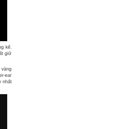
ng kể.
ất giữ
g vàng
er-ear
y nhất