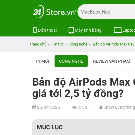
Điện thoại
Máy tính bảng
Lapto
Trang chủ
Tin tức
Công nghệ
Bản độ AirPods Max Cavia
TIN MỚI
CÔNG NGHỆ
REVIEW SẢN PHẨM
Bản độ AirPods Max C
giá tới 2,5 tỷ đồng?
26/04/2025
3763
Know Everything
MỤC LỤC