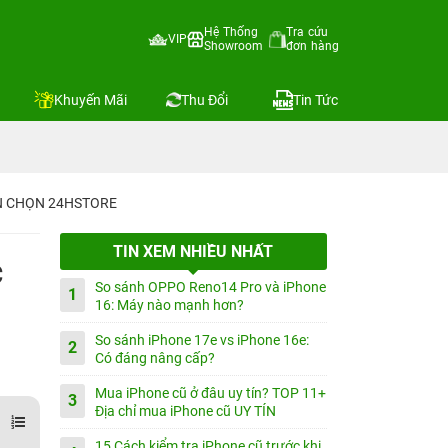
Hệ Thống
Tra cứu
VIP
Showroom
đơn hàng
Khuyến Mãi
Thu Đổi
Tin Tức
IN CHỌN 24HSTORE
TIN XEM NHIỀU NHẤT
c
So sánh OPPO Reno14 Pro và iPhone
1
16: Máy nào mạnh hơn?
So sánh iPhone 17e vs iPhone 16e:
2
Có đáng nâng cấp?
Mua iPhone cũ ở đâu uy tín? TOP 11+
3
Địa chỉ mua iPhone cũ UY TÍN
15 Cách kiểm tra iPhone cũ trước khi