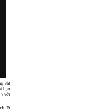
ng vật
ới hạn
ơn với
ách độ