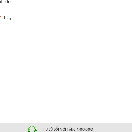
nh đó,
51
hay
I
THU CŨ ĐỔI MỚI TẶNG 4.000.000Đ