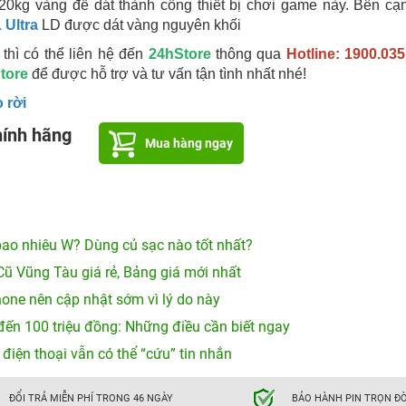
0kg vàng đề dát thành công thiết bị chơi game này. Bên cạ
 Ultra
LD được dát vàng nguyên khối
thì có thể liên hệ đến
24hStore
thông qua
Hotline: 1900.03
tore
để được hỗ trợ và tư vấn tận tình nhất nhé!
 rời
hính hãng
Mua hàng ngay
ao nhiêu W? Dùng củ sạc nào tốt nhất?
Cũ Vũng Tàu giá rẻ, Bảng giá mới nhất
hone nên cập nhật sớm vì lý do này
đến 100 triệu đồng: Những điều cần biết ngay
 điện thoại vẫn có thể “cứu” tin nhắn
ĐỔI TRẢ MIỄN PHÍ TRONG 46 NGÀY
BẢO HÀNH PIN TRỌN ĐỜ