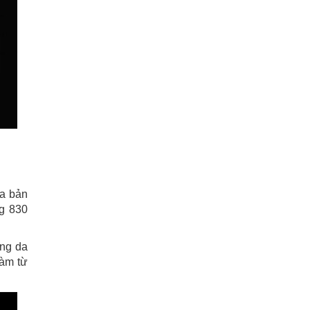
ua bản
ng 830
ằng da
làm từ