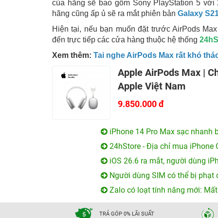
của hãng sẽ bao gồm Sony PlayStation 5 với 2
hãng cũng ấp ủ sẽ ra mắt phiên bản
Galaxy S21
Hiện tại, nếu bạn muốn đặt trước AirPods Max 
đến trực tiếp các cửa hàng thuộc hệ thống
24hS
Xem thêm:
Tai nghe AirPods Max rất khó tháo
Apple AirPods Max | C
Apple Việt Nam
9.850.000 đ
iPhone 14 Pro Max sạc nhanh b
24hStore - Địa chỉ mua iPhone 
iOS 26.6 ra mắt, người dùng iP
Người dùng SIM có thể bị phạt 
Zalo có loạt tính năng mới: Mất
TRẢ GÓP 0% LÃI SUẤT