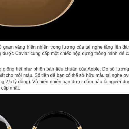
gram vàng hiển nhiên trọng lượng của tai nghe tăng lên đá
 được Caviar cung cấp một chiếc hộp đựng thông minh để c
 giống hệt như phiên bản tiêu chuẩn của Apple. Do số lượn
ất cho mỗi màu. Số tiền để bạn có thể sở hữu mẫu tai nghe ov
ng 2,5 tỷ đồng). Và hiển nhiên bạn được đảm bảo là người du
 cấp nhất.