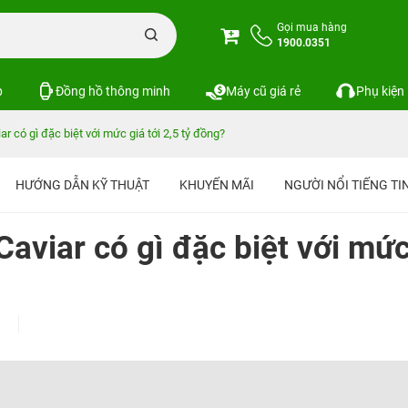
Gọi mua hàng
1900.0351
p
Đồng hồ thông minh
Máy cũ giá rẻ
Phụ kiện
r có gì đặc biệt với mức giá tới 2,5 tỷ đồng?
HƯỚNG DẪN KỸ THUẬT
KHUYẾN MÃI
NGƯỜI NỔI TIẾNG T
aviar có gì đặc biệt với mứ