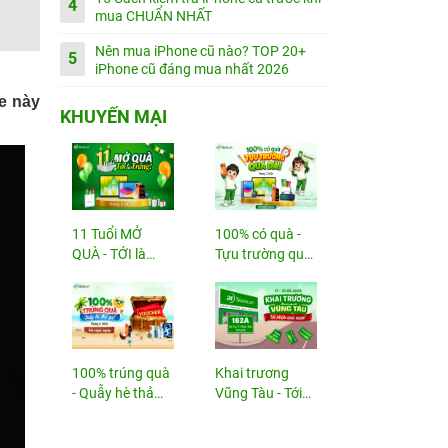
4
mua CHUẨN NHẤT
Nên mua iPhone cũ nào? TOP 20+
5
iPhone cũ đáng mua nhất 2026
he này
KHUYẾN MẠI
11 Tuổi MỞ
100% có quà -
QUÀ - TỚI là
Tựu trường quá
TRÚNG
đã!
100% trúng quà
Khai trương
- Quẫy hè thả
Vũng Tàu - Tới
ga!
nhận...