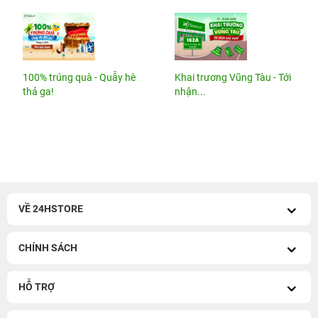
100% trúng quà - Quẫy hè
Khai trương Vũng Tàu - Tới
thả ga!
nhận...
VỀ 24HSTORE
CHÍNH SÁCH
HỖ TRỢ