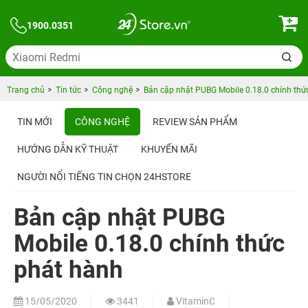
1900.0351
Trang chủ
Tin tức
Công nghệ
Bản cập nhật PUBG Mobile 0.18.0 chính thứ
TIN MỚI
CÔNG NGHỆ
REVIEW SẢN PHẨM
HƯỚNG DẪN KỸ THUẬT
KHUYẾN MÃI
NGƯỜI NỔI TIẾNG TIN CHỌN 24HSTORE
Bản cập nhật PUBG
Mobile 0.18.0 chính thức
phát hành
15/05/2020
3441
VitaminC