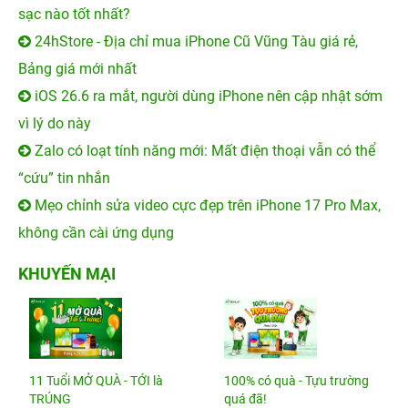
sạc nào tốt nhất?
24hStore - Địa chỉ mua iPhone Cũ Vũng Tàu giá rẻ,
Bảng giá mới nhất
iOS 26.6 ra mắt, người dùng iPhone nên cập nhật sớm
vì lý do này
Zalo có loạt tính năng mới: Mất điện thoại vẫn có thể
“cứu” tin nhắn
Mẹo chỉnh sửa video cực đẹp trên iPhone 17 Pro Max,
không cần cài ứng dụng
KHUYẾN MẠI
11 Tuổi MỞ QUÀ - TỚI là
100% có quà - Tựu trường
TRÚNG
quá đã!