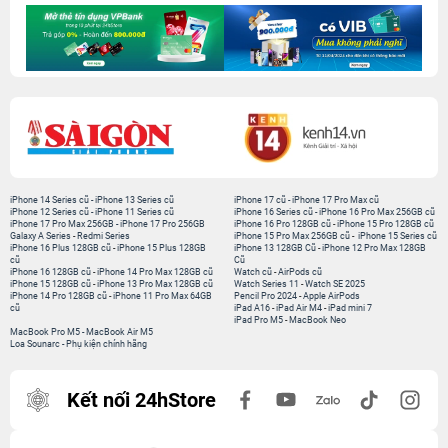
iPhone 14 Series cũ
-
iPhone 13 Series cũ
iPhone 17 cũ
-
iPhone 17 Pro Max cũ
iPhone 12 Series cũ
-
iPhone 11 Series cũ
iPhone 16 Series cũ
-
iPhone 16 Pro Max 256GB cũ
iPhone 17 Pro Max 256GB
-
iPhone 17 Pro 256GB
iPhone 16 Pro 128GB cũ
-
iPhone 15 Pro 128GB cũ
Galaxy A Series
-
Redmi Series
iPhone 15 Pro Max 256GB cũ
-
iPhone 15 Series cũ
iPhone 16 Plus 128GB cũ
-
iPhone 15 Plus 128GB
iPhone 13 128GB Cũ
-
iPhone 12 Pro Max 128GB
cũ
Cũ
iPhone 16 128GB cũ
-
iPhone 14 Pro Max 128GB cũ
Watch cũ
-
AirPods cũ
iPhone 15 128GB cũ
-
iPhone 13 Pro Max 128GB cũ
Watch Series 11
-
Watch SE 2025
iPhone 14 Pro 128GB cũ
-
iPhone 11 Pro Max 64GB
Pencil Pro 2024
-
Apple AirPods
cũ
iPad A16
-
iPad Air M4
-
iPad mini 7
iPad Pro M5
-
MacBook Neo
MacBook Pro M5
-
MacBook Air M5
Loa Sounarc
-
Phụ kiện chính hãng
Kết nối 24hStore