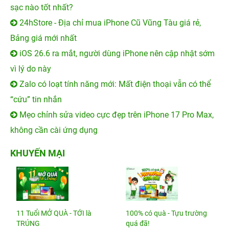
sạc nào tốt nhất?
24hStore - Địa chỉ mua iPhone Cũ Vũng Tàu giá rẻ,
Bảng giá mới nhất
iOS 26.6 ra mắt, người dùng iPhone nên cập nhật sớm
vì lý do này
Zalo có loạt tính năng mới: Mất điện thoại vẫn có thể
“cứu” tin nhắn
Mẹo chỉnh sửa video cực đẹp trên iPhone 17 Pro Max,
không cần cài ứng dụng
KHUYẾN MẠI
11 Tuổi MỞ QUÀ - TỚI là
100% có quà - Tựu trường
TRÚNG
quá đã!