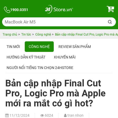
1900.0351
Trang chủ
Tin tức
Công nghệ
Bản cập nhập Final Cut Pro, Logic Pro mà A
TIN MỚI
CÔNG NGHỆ
REVIEW SẢN PHẨM
HƯỚNG DẪN KỸ THUẬT
KHUYẾN MÃI
NGƯỜI NỔI TIẾNG TIN CHỌN 24HSTORE
Bản cập nhập Final Cut
Pro, Logic Pro mà Apple
mới ra mắt có gì hot?
11/12/2024
6024
tran nhon