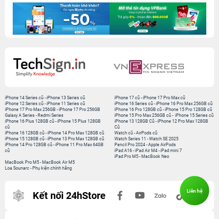
iPhone 14 Series cũ
-
iPhone 13 Series cũ
iPhone 17 cũ
-
iPhone 17 Pro Max cũ
iPhone 12 Series cũ
-
iPhone 11 Series cũ
iPhone 16 Series cũ
-
iPhone 16 Pro Max 256GB cũ
iPhone 17 Pro Max 256GB
-
iPhone 17 Pro 256GB
iPhone 16 Pro 128GB cũ
-
iPhone 15 Pro 128GB cũ
Galaxy A Series
-
Redmi Series
iPhone 15 Pro Max 256GB cũ
-
iPhone 15 Series cũ
iPhone 16 Plus 128GB cũ
-
iPhone 15 Plus 128GB
iPhone 13 128GB Cũ
-
iPhone 12 Pro Max 128GB
cũ
Cũ
iPhone 16 128GB cũ
-
iPhone 14 Pro Max 128GB cũ
Watch cũ
-
AirPods cũ
iPhone 15 128GB cũ
-
iPhone 13 Pro Max 128GB cũ
Watch Series 11
-
Watch SE 2025
iPhone 14 Pro 128GB cũ
-
iPhone 11 Pro Max 64GB
Pencil Pro 2024
-
Apple AirPods
cũ
iPad A16
-
iPad Air M4
-
iPad mini 7
iPad Pro M5
-
MacBook Neo
MacBook Pro M5
-
MacBook Air M5
Loa Sounarc
-
Phụ kiện chính hãng
Liên hệ
Kết nối 24hStore