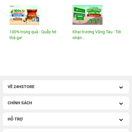
100% trúng quà - Quẫy hè
Khai trương Vũng Tàu - Tới
thả ga!
nhận...
VỀ 24HSTORE
CHÍNH SÁCH
HỖ TRỢ