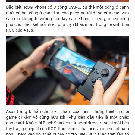
Đặc biệt, ROG Phone có 3 cổng USB-C, cụ thể một cổng ở cạnh
dưới và hai cổng ở cạnh trái cho phép người dùng vừa chơi vừa
sạc mà không bị vướng bởi dây sạc. Không chỉ vậy, nhiều cổng
phụ cho phép kết nối nhiều phụ kiện khác nhau trong hệ sinh thái
ROG của Asus.
Asus trang bị hẳn cho siêu phẩm của mình những thiết bị chơi
game đi kèm vô cùng hữu ích. Phụ kiện đầu tiên là một chiếc
gamepad. Khác với Black Shark của Xiaomi được trang bị một bên
tay trái, gamepad của ROG Phone có cả hai bên và nhiều nút bấm
hơn. Thêm vào đó, thiết bị này hỗ trợ Wi-Fi 802.11ad trên tần số