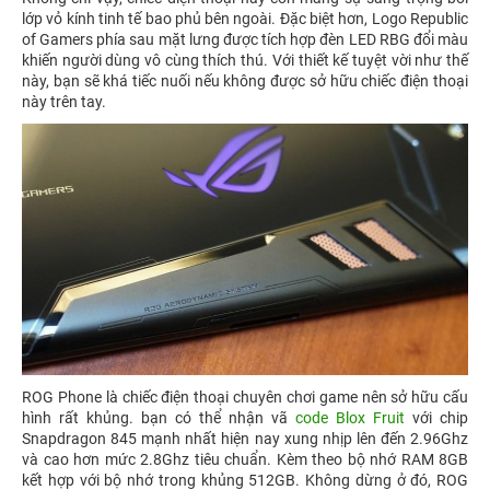
lớp vỏ kính tinh tế bao phủ bên ngoài. Đặc biệt hơn, Logo Republic
of Gamers phía sau mặt lưng được tích hợp đèn LED RBG đổi màu
khiến người dùng vô cùng thích thú. Với thiết kế tuyệt vời như thế
này, bạn sẽ khá tiếc nuối nếu không được sở hữu chiếc điện thoại
này trên tay.
ROG Phone là chiếc điện thoại chuyên chơi game nên sở hữu cấu
hình rất khủng. bạn có thể nhận vã
code Blox Fruit
với chip
Snapdragon 845 mạnh nhất hiện nay xung nhịp lên đến 2.96Ghz
và cao hơn mức 2.8Ghz tiêu chuẩn. Kèm theo bộ nhớ RAM 8GB
kết hợp với bộ nhớ trong khủng 512GB. Không dừng ở đó, ROG