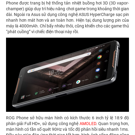
Phone được trang bị hệ thống tản nhiệt buồng hơi 3D (3D vapor-
champer) giúp duy trì hiệu năng chơi game trong khoảng thời gian
dài. Ngoài ra Asus sử dụng công nghệ ASUS HyperCharge sạc pin
nhanh hơn mát hơn và an toàn hơn. Hiện tại, dung lượng pin của
máy là 4000mAh. Chỉ bấy nhiêu thôi, cũng khiến cho các game thủ
“phát cuồng” vì chiếc điện thoại này rồi.
ROG Phone sở hữu màn hình có kích thước 6 inch tỷ lệ 18:9 độ
phân giải Full HD+, sử dụng công nghệ
AMOLED
. Quan trọng hơn,
màn hình có tần số quét 90Hz và tốc độ phản hồi siêu nhanh 1ms.
Điều này giúp đáp ứng thời gian tốt hơn, hình ảnh sống động cũng