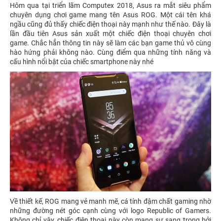
Hôm qua tại triển lãm Computex 2018, Asus ra mắt siêu phẩm
chuyên dụng chơi game mang tên Asus ROG. Một cái tên khá
ngầu cũng đủ thấy chiếc điện thoại này mạnh như thế nào. Đây là
lần đầu tiên Asus sản xuất một chiếc điện thoại chuyên chơi
game. Chắc hẳn thông tin này sẽ làm các bạn game thủ vô cùng
hào hứng phải không nào. Cùng điểm qua những tính năng và
cấu hình nổi bật của chiếc smartphone này nhé
Về thiết kế, ROG mang vẻ manh mẽ, cá tính đậm chất gaming nhờ
những đường nét góc cạnh cùng với logo Republic of Gamers.
Không chỉ vậy, chiếc điện thoại này còn mang sự sang trọng bởi