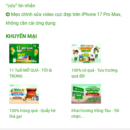
“cứu” tin nhắn
Mẹo chỉnh sửa video cực đẹp trên iPhone 17 Pro Max,
không cần cài ứng dụng
KHUYẾN MẠI
11 Tuổi MỞ QUÀ - TỚI là
100% có quà - Tựu trường
TRÚNG
quá đã!
100% trúng quà - Quẫy hè
Khai trương Vũng Tàu - Tới
thả ga!
nhận...