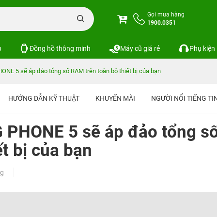
Gọi mua hàng
1900.0351
p
Đồng hồ thông minh
Máy cũ giá rẻ
Phụ kiện
E 5 sẽ áp đảo tổng số RAM trên toàn bộ thiết bị của bạn
HƯỚNG DẪN KỸ THUẬT
KHUYẾN MÃI
NGƯỜI NỔI TIẾNG T
 PHONE 5 sẽ áp đảo tổng s
t bị của bạn
ng