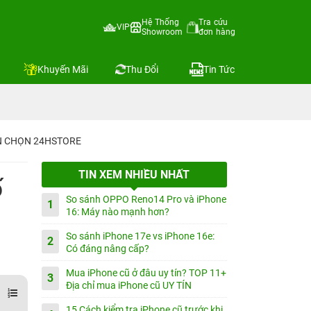
Hệ Thống
Tra cứu
VIP
Showroom
đơn hàng
Khuyến Mãi
Thu Đổi
Tin Tức
IN CHỌN 24HSTORE
TIN XEM NHIỀU NHẤT
ố
So sánh OPPO Reno14 Pro và iPhone
1
16: Máy nào mạnh hơn?
So sánh iPhone 17e vs iPhone 16e:
2
Có đáng nâng cấp?
Mua iPhone cũ ở đâu uy tín? TOP 11+
3
Địa chỉ mua iPhone cũ UY TÍN
15 Cách kiểm tra iPhone cũ trước khi