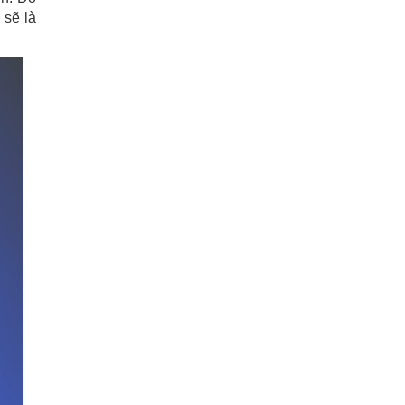
 sẽ là