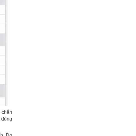
c chắn
 dùng
nh. Do