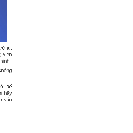
rường.
g viền
hình.
 không
ới để
hì hãy
tư vấn