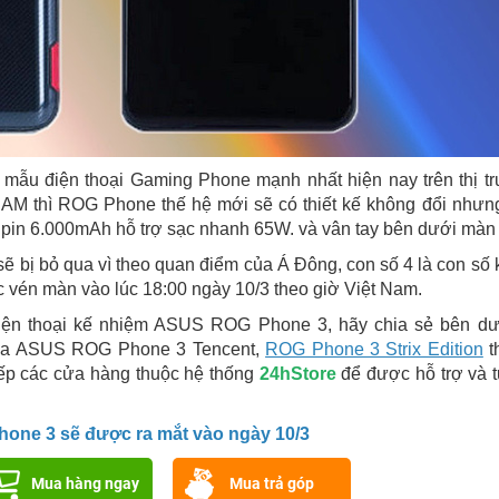
mẫu điện thoại Gaming Phone mạnh nhất hiện nay trên thị t
AM thì ROG Phone thế hệ mới sẽ có thiết kế không đổi nhưn
pin 6.000mAh hỗ trợ sạc nhanh 65W. và vân tay bên dưới màn 
ẽ bị bỏ qua vì theo quan điểm của Á Đông, con số 4 là con số
én màn vào lúc 18:00 ngày 10/3 theo giờ Việt Nam.
iện thoại kế nhiệm ASUS ROG Phone 3, hãy chia sẻ bên dư
mua ASUS ROG Phone 3 Tencent,
ROG Phone 3 Strix Edition
t
iếp các cửa hàng thuộc hệ thống
24hStore
để được hỗ trợ và 
one 3 sẽ được ra mắt vào ngày 10/3
Mua hàng ngay
Mua trả góp