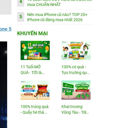
4
mua CHUẨN NHẤT
Nên mua iPhone cũ nào? TOP 20+
5
iPhone cũ đáng mua nhất 2026
one 5
KHUYẾN MẠI
11 Tuổi MỞ
100% có quà -
QUÀ - TỚI là
Tựu trường quá
TRÚNG
đã!
100% trúng quà
Khai trương
- Quẫy hè thả
Vũng Tàu - Tới
ga!
nhận...