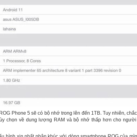
 ROG Phone 5 sẽ có bộ nhớ trong lên đến 1TB. Tuy nhiên, chắ
tùy chọn về dung lượng RAM và bộ nhớ thấp hơn cho người
ấu hình xịn nhất phân khúc với dòng smartphone ROG của mì