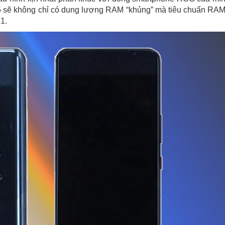
5 sẽ không chỉ có dung lượng RAM “khủng” mà tiêu chuẩn RAM
1.