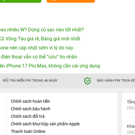
ao nhiêu W? Dùng củ sạc nào tốt nhất?
Cũ Vũng Tàu giá rẻ, Bảng giá mới nhất
hone nên cập nhật sớm vì lý do này
 điện thoại vẫn có thể “cứu” tin nhắn
ên iPhone 17 Pro Max, không cần cài ứng dụng
ĐỔI TRẢ MIỄN PHÍ TRONG 46 NGÀY
BẢO HÀNH PIN TRỌN ĐỜ
Chính sách hoàn tiền
Tổn
(8h0
Chính sách bảo hành
Chính sách đổi trả
Chính sách khui hộp sản phẩm Apple
Khá
Thanh toán Online
(8h0