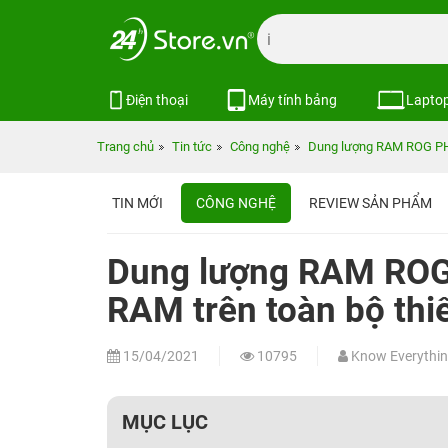
Điện thoại
Máy tính bảng
Lapto
Trang chủ
Tin tức
Công nghệ
Dung lượng RAM ROG PHON
TIN MỚI
CÔNG NGHỆ
REVIEW SẢN PHẨM
Dung lượng RAM ROG
RAM trên toàn bộ thiế
15/04/2021
10795
Know Everythi
MỤC LỤC