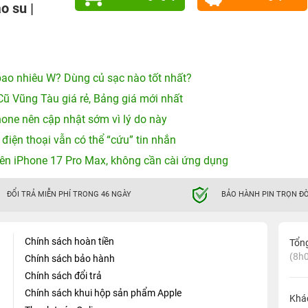
o su |
ao nhiêu W? Dùng củ sạc nào tốt nhất?
Cũ Vũng Tàu giá rẻ, Bảng giá mới nhất
hone nên cập nhật sớm vì lý do này
 điện thoại vẫn có thể “cứu” tin nhắn
ên iPhone 17 Pro Max, không cần cài ứng dụng
ĐỔI TRẢ MIỄN PHÍ TRONG 46 NGÀY
BẢO HÀNH PIN TRỌN ĐỜ
Chính sách hoàn tiền
Tổn
(8h0
Chính sách bảo hành
Chính sách đổi trả
Chính sách khui hộp sản phẩm Apple
Khá