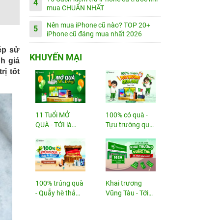
4
mua CHUẨN NHẤT
Nên mua iPhone cũ nào? TOP 20+
5
iPhone cũ đáng mua nhất 2026
ép sử
KHUYẾN MẠI
h giá
ị tốt
11 Tuổi MỞ
100% có quà -
QUÀ - TỚI là
Tựu trường quá
TRÚNG
đã!
100% trúng quà
Khai trương
- Quẫy hè thả
Vũng Tàu - Tới
ga!
nhận...