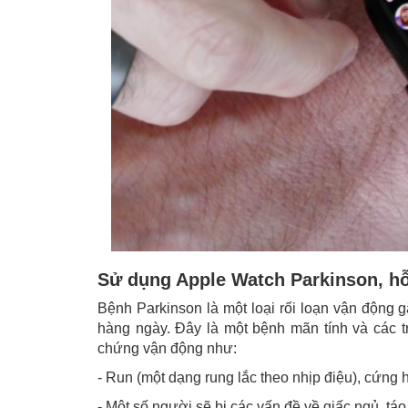
Sử dụng Apple Watch Parkinson, hỗ
Bệnh Parkinson là một loại rối loạn vận động
hàng ngày. Đây là một bệnh mãn tính và các tri
chứng vận động như:
- Run (một dạng rung lắc theo nhịp điệu), cứng
- Một số người sẽ bị các vấn đề về giấc ngủ, táo