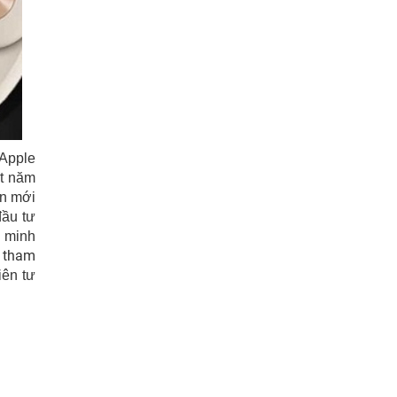
 Apple
ắt năm
ản mới
đầu tư
g minh
 tham
ên tư