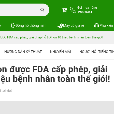
Gọi mua hàng
1900.0351
p
Đồng hồ thông minh
Máy cũ giá rẻ
Phụ kiện
ợc FDA cấp phép, giải pháp hỗ trợ hơn 10 triệu bệnh nhân toàn thế giới!
HƯỚNG DẪN KỸ THUẬT
KHUYẾN MÃI
NGƯỜI NỔI TIẾNG T
n được FDA cấp phép, giải
iệu bệnh nhân toàn thế giới
toi viet