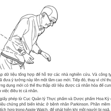
ập dữ liệu tổng hợp để hỗ trợ các nhà nghiên cứu. Và công t
ã đưa ý tưởng này lên một tầm cao mới. Tiếp đó, thay vì chỉ th
ứng dụng mới có thể thu thập dữ liệu được cá nhân hóa để cu
 việc điều trị cá nhân.
 giấy phép từ Cục Quản lý Thực phẩm và Dược phẩm Hoa Kỳ 
triệu chứng phổ biến khác ở bệnh nhân Parkinson. Phần mề
ch hợp trong Apple Watch, để phát hiện khi một người bị ngã