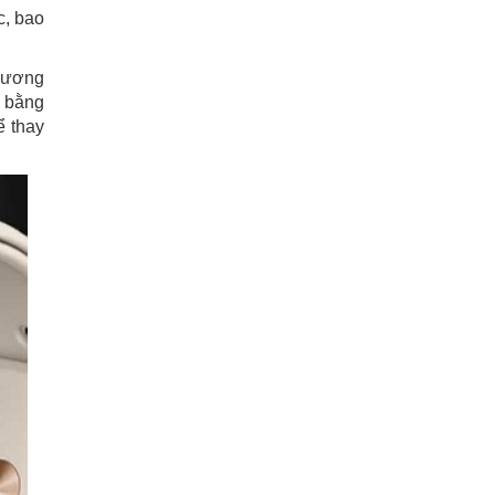
c, bao
phương
n bằng
ể thay