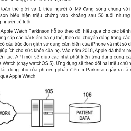
 toàn thế giới và 1 triệu người ở Mỹ đang sống chung với
son biểu hiện triệu chứng vào khoảng sau 50 tuổi nhưng
người trẻ tuổi.
t Apple Watch Parkinson hỗ trợ theo dõi hiệu quả cho các bện
 cấp các bài kiểm tra cụ thể, theo dõi chuyển động trong các
có cấu trúc đơn giản sử dụng cảm biến của iPhone và một số d
 giúp ích cho sức khỏe của họ. Vào năm 2018, Apple đã thêm m
iên tục. API mới sẽ giúp các nhà phát triển ứng dụng cung c
e Watch (chạy watchOS 5). Ứng dụng sẽ theo dõi hai triệu chứ
 (tác dụng phụ của phương pháp điều trị Parkinson gây ra cả
g qua Apple Watch.