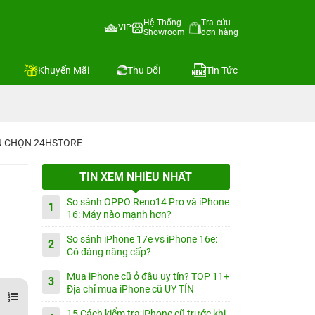
Hệ Thống
Tra cứu
VIP
Showroom
đơn hàng
Khuyến Mãi
Thu Đổi
Tin Tức
IN CHỌN 24HSTORE
TIN XEM NHIỀU NHẤT
So sánh OPPO Reno14 Pro và iPhone
1
!
16: Máy nào mạnh hơn?
So sánh iPhone 17e vs iPhone 16e:
2
Có đáng nâng cấp?
Mua iPhone cũ ở đâu uy tín? TOP 11+
3
Địa chỉ mua iPhone cũ UY TÍN
15 Cách kiểm tra iPhone cũ trước khi