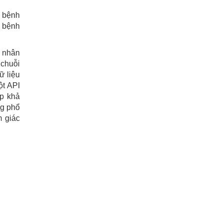
 bệnh
 bệnh
h nhân
 chuỗi
ữ liệu
ột API
ấp khả
ng phổ
m giác