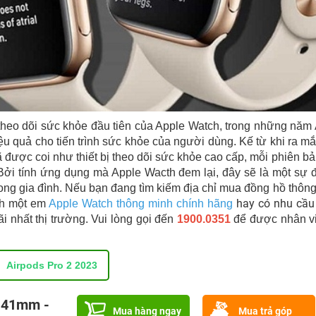
 theo dõi sức khỏe đầu tiên của Apple Watch, trong những năm
ệu quả cho tiến trình sức khỏe của người dùng. Kế từ khi ra m
được coi như thiết bị theo dõi sức khỏe cao cấp, mỗi phiên b
Bởi tính ứng dụng mà Apple Wacth đem lại, đây sẽ là một sự 
ng gia đình. Nếu bạn đang tìm kiếm địa chỉ mua đồng hồ thôn
hay có nhu cầu
h một em
Apple Watch thông minh chính hãng
i nhất thị trường. Vui lòng gọi đến
1900.0351
để được nhân vi
Airpods Pro 2 2023
- 41mm -
Mua hàng ngay
Mua trả góp