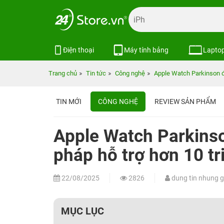
Điện thoại
Máy tính bảng
Lapto
Trang chủ
Tin tức
Công nghệ
Apple Watch Parkinson đư
TIN MỚI
CÔNG NGHỆ
REVIEW SẢN PHẨM
Apple Watch Parkinso
pháp hỗ trợ hơn 10 tr
22/08/2025
2826
dung tin nhung gi 
MỤC LỤC