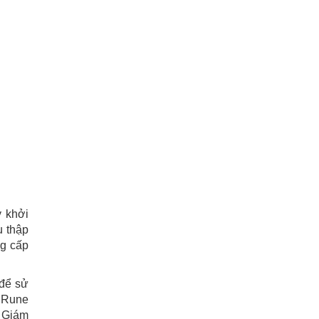
y khởi
u thập
ng cấp
để sử
m Rune
. Giám