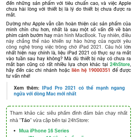
đến những sản phẩm với tiêu chuẩn cao, và việc Apple
chưa hài lòng với thiết bị là lý do thiết bị chưa được ra
mắt.
Dường như Apple vẫn cần hoàn thiện các sản phẩm của
mình chỉn chu hơn, nhất là sau một số vấn đề về bàn
phím cánh bướm hay
màn hình MacBook
. Tuy nhiên, điều
này chẳng thể nào khiến sự hào hứng của người yêu
công nghệ trong việc trông chờ iPad 2021. Câu hỏi lớ
n
nhất hiện nay chính là, liệu iPad 2021 có thực sự ra mắt
vào tuần sau hay không? Mà dù thiết bị này có chưa ra
mắt bạn cũng có rất nhiều lựa chọn khác tại
24hStore
,
hãy đến các chi nhánh hoặc
liên hệ 19000351
để được
tư vấn nhé!
Xem thêm:
IPad Pro 2021 có thể mạnh ngang
ngửa với dòng Mac mới nhất
Tham khảo các siêu phẩm đình đám bán chạy nhất
nhà "
Táo
" vừa cập bến tại 24hStore:
Mua iPhone 16 Series