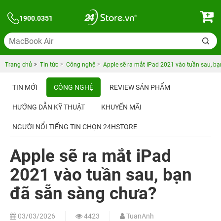
1900.0351
Trang chủ
Tin tức
Công nghệ
Apple sẽ ra mắt iPad 2021 vào tuần sau, b
TIN MỚI
CÔNG NGHỆ
REVIEW SẢN PHẨM
HƯỚNG DẪN KỸ THUẬT
KHUYẾN MÃI
NGƯỜI NỔI TIẾNG TIN CHỌN 24HSTORE
Apple sẽ ra mắt iPad
2021 vào tuần sau, bạn
đã sẵn sàng chưa?
03/03/2026
4423
TuanAnh