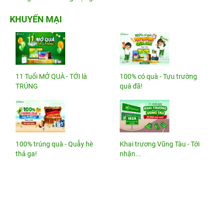
KHUYẾN MẠI
11 Tuổi MỞ QUÀ - TỚI là
100% có quà - Tựu trường
TRÚNG
quá đã!
100% trúng quà - Quẫy hè
Khai trương Vũng Tàu - Tới
thả ga!
nhận...