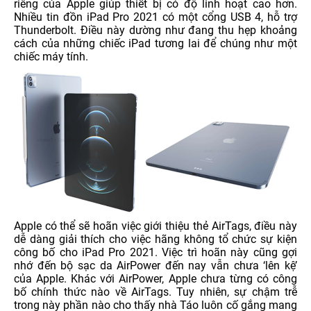
riêng của Apple giúp thiết bị có độ linh hoạt cao hơn.
Nhiều tin đồn iPad Pro 2021 có một cổng USB 4, hỗ trợ
Thunderbolt. Điều này dường như đang thu hẹp khoảng
cách của những chiếc iPad tương lai để chúng như một
chiếc máy tính.
Apple có thể sẽ hoãn việc giới thiệu thẻ AirTags, điều này
dễ dàng giải thích cho việc hãng không tổ chức sự kiện
công bố cho iPad Pro 2021. Việc trì hoãn này cũng gợi
nhớ đến bộ sạc da AirPower đến nay vẫn chưa ‘lên kệ’
của Apple. Khác với AirPower, Apple chưa từng có công
bố chính thức nào về AirTags. Tuy nhiên, sự chậm trễ
trong này phần nào cho thấy nhà Táo luôn cố gắng mang