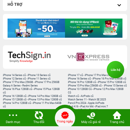
HỖ TRỢ
Liên hệ
iPhone 14 Series cũ
-
iPhone 13 Series cũ
iPhone 17 cũ
-
iPhone 17 Pro Max cũ
iPhone 12 Series cũ
-
iPhone 11 Series cũ
iPhone 16 Series cũ
-
iPhone 16 Pro Max 256GB cũ
iPhone 17 Pro Max 256GB
-
iPhone 17 Pro 256GB
iPhone 16 Pro 128GB cũ
-
iPhone 15 Pro 128GB cũ
Galaxy A Series
-
Redmi Series
iPhone 15 Pro Max 256GB cũ
-
iPhone 15 Series cũ
iPhone 16 Plus 128GB cũ
-
iPhone 15 Plus 128GB
iPhone 13 128GB Cũ
-
iPhone 12 Pro Max 128GB
cũ
Cũ
iPhone 16 128GB cũ
-
iPhone 14 Pro Max 128GB cũ
Watch cũ
-
AirPods cũ
iPhone 15 128GB cũ
-
iPhone 13 Pro Max 128GB cũ
Watch Series 11
-
Watch SE 2025
iPhone 14 Pro 128GB cũ
-
iPhone 11 Pro Max 64GB
Pencil Pro 2024
-
Apple AirPods
cũ
iPad A16
-
iPad Air M4
-
iPad mini 7
iPad Pro M5
-
MacBook Neo
MacBook Pro M5
-
MacBook Air M5
Loa Sounarc
-
Phụ kiện chính hãng
Trong ngày
Danh mục
Thu-đổi
Máy cũ giá rẻ
Trang chủ