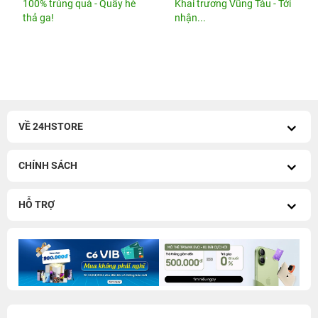
100% trúng quà - Quẫy hè
Khai trương Vũng Tàu - Tới
thả ga!
nhận...
VỀ 24HSTORE
CHÍNH SÁCH
HỖ TRỢ