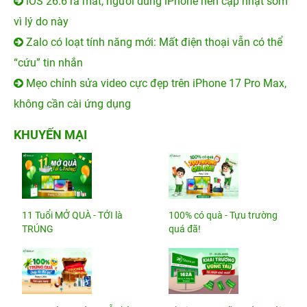
iOS 26.6 ra mắt, người dùng iPhone nên cập nhật sớm
vì lý do này
Zalo có loạt tính năng mới: Mất điện thoại vẫn có thể
“cứu” tin nhắn
Mẹo chỉnh sửa video cực đẹp trên iPhone 17 Pro Max,
không cần cài ứng dụng
KHUYẾN MẠI
11 Tuổi MỞ QUÀ - TỚI là
100% có quà - Tựu trường
TRÚNG
quá đã!