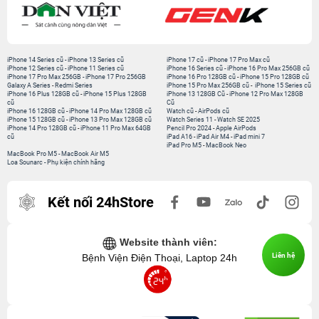
iPhone 14 Series cũ
-
iPhone 13 Series cũ
iPhone 17 cũ
-
iPhone 17 Pro Max cũ
iPhone 12 Series cũ
-
iPhone 11 Series cũ
iPhone 16 Series cũ
-
iPhone 16 Pro Max 256GB cũ
iPhone 17 Pro Max 256GB
-
iPhone 17 Pro 256GB
iPhone 16 Pro 128GB cũ
-
iPhone 15 Pro 128GB cũ
Galaxy A Series
-
Redmi Series
iPhone 15 Pro Max 256GB cũ
-
iPhone 15 Series cũ
iPhone 16 Plus 128GB cũ
-
iPhone 15 Plus 128GB
iPhone 13 128GB Cũ
-
iPhone 12 Pro Max 128GB
cũ
Cũ
iPhone 16 128GB cũ
-
iPhone 14 Pro Max 128GB cũ
Watch cũ
-
AirPods cũ
iPhone 15 128GB cũ
-
iPhone 13 Pro Max 128GB cũ
Watch Series 11
-
Watch SE 2025
iPhone 14 Pro 128GB cũ
-
iPhone 11 Pro Max 64GB
Pencil Pro 2024
-
Apple AirPods
cũ
iPad A16
-
iPad Air M4
-
iPad mini 7
iPad Pro M5
-
MacBook Neo
MacBook Pro M5
-
MacBook Air M5
Loa Sounarc
-
Phụ kiện chính hãng
Kết nối 24hStore
Website thành viên:
Liên hệ
Bệnh Viện Điện Thoại, Laptop 24h