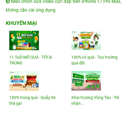
Mẹo chỉnh sửa video cực đẹp trên iPhone 17 Pro Max,
không cần cài ứng dụng
KHUYẾN MẠI
11 Tuổi MỞ QUÀ - TỚI là
100% có quà - Tựu trường
TRÚNG
quá đã!
100% trúng quà - Quẫy hè
Khai trương Vũng Tàu - Tới
thả ga!
nhận...