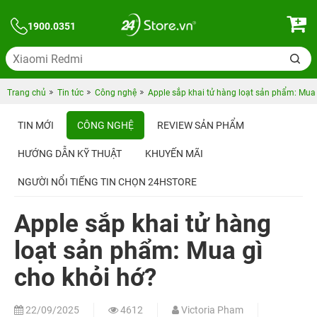
1900.0351
Trang chủ
Tin tức
Công nghệ
Apple sắp khai tử hàng loạt sản phẩm: Mua 
TIN MỚI
CÔNG NGHỆ
REVIEW SẢN PHẨM
HƯỚNG DẪN KỸ THUẬT
KHUYẾN MÃI
NGƯỜI NỔI TIẾNG TIN CHỌN 24HSTORE
Apple sắp khai tử hàng
loạt sản phẩm: Mua gì
cho khỏi hớ?
22/09/2025
4612
Victoria Pham