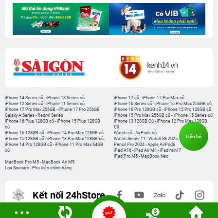
iPhone 14 Series cũ
-
iPhone 13 Series cũ
iPhone 17 cũ
-
iPhone 17 Pro Max cũ
iPhone 12 Series cũ
-
iPhone 11 Series cũ
iPhone 16 Series cũ
-
iPhone 16 Pro Max 256GB cũ
iPhone 17 Pro Max 256GB
-
iPhone 17 Pro 256GB
iPhone 16 Pro 128GB cũ
-
iPhone 15 Pro 128GB cũ
Galaxy A Series
-
Redmi Series
iPhone 15 Pro Max 256GB cũ
-
iPhone 15 Series cũ
iPhone 16 Plus 128GB cũ
-
iPhone 15 Plus 128GB
iPhone 13 128GB Cũ
-
iPhone 12 Pro Max 128GB
cũ
Cũ
iPhone 16 128GB cũ
-
iPhone 14 Pro Max 128GB cũ
Watch cũ
-
AirPods cũ
Liên hệ
iPhone 15 128GB cũ
-
iPhone 13 Pro Max 128GB cũ
Watch Series 11
-
Watch SE 2025
iPhone 14 Pro 128GB cũ
-
iPhone 11 Pro Max 64GB
Pencil Pro 2024
-
Apple AirPods
cũ
iPad A16
-
iPad Air M4
-
iPad mini 7
iPad Pro M5
-
MacBook Neo
MacBook Pro M5
-
MacBook Air M5
Loa Sounarc
-
Phụ kiện chính hãng
Kết nối 24hStore