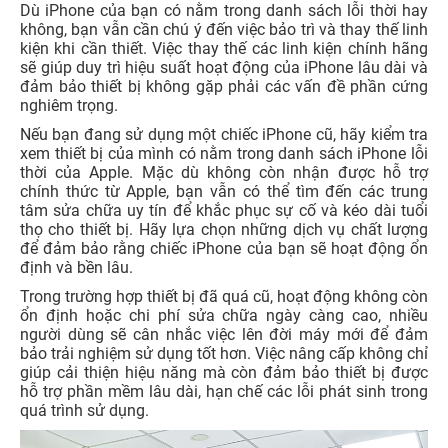
Dù iPhone của bạn có nằm trong danh sách lỗi thời hay
không, bạn vẫn cần chú ý đến việc bảo trì và thay thế linh
kiện khi cần thiết. Việc thay thế các linh kiện chính hãng
sẽ giúp duy trì hiệu suất hoạt động của iPhone lâu dài và
đảm bảo thiết bị không gặp phải các vấn đề phần cứng
nghiêm trọng.
Nếu bạn đang sử dụng một chiếc iPhone cũ, hãy kiểm tra
xem thiết bị của mình có nằm trong danh sách iPhone lỗi
thời của Apple. Mặc dù không còn nhận được hỗ trợ
chính thức từ Apple, bạn vẫn có thể tìm đến các trung
tâm sửa chữa uy tín để khắc phục sự cố và kéo dài tuổi
thọ cho thiết bị. Hãy lựa chọn những dịch vụ chất lượng
để đảm bảo rằng chiếc iPhone của bạn sẽ hoạt động ổn
định và bền lâu.
Trong trường hợp thiết bị đã quá cũ, hoạt động không còn
ổn định hoặc chi phí sửa chữa ngày càng cao, nhiều
người dùng sẽ cân nhắc việc lên đời máy mới để đảm
bảo trải nghiệm sử dụng tốt hơn. Việc nâng cấp không chỉ
giúp cải thiện hiệu năng mà còn đảm bảo thiết bị được
hỗ trợ phần mềm lâu dài, hạn chế các lỗi phát sinh trong
quá trình sử dụng.