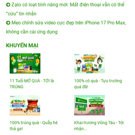
Zalo có loạt tính năng mới: Mất điện thoại vẫn có thể
“cứu” tin nhắn
Mẹo chỉnh sửa video cực đẹp trên iPhone 17 Pro Max,
không cần cài ứng dụng
KHUYẾN MẠI
11 Tuổi MỞ QUÀ - TỚI là
100% có quà - Tựu trường
TRÚNG
quá đã!
100% trúng quà - Quẫy hè
Khai trương Vũng Tàu - Tới
thả ga!
nhận...