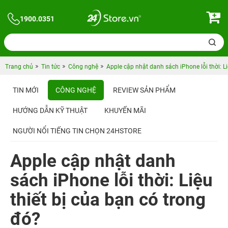
1900.0351
Trang chủ
Tin tức
Công nghệ
Apple cập nhật danh sách iPhone lỗi thời: Li
TIN MỚI
CÔNG NGHỆ
REVIEW SẢN PHẨM
HƯỚNG DẪN KỸ THUẬT
KHUYẾN MÃI
NGƯỜI NỔI TIẾNG TIN CHỌN 24HSTORE
Apple cập nhật danh
sách iPhone lỗi thời: Liệu
thiết bị của bạn có trong
đó?