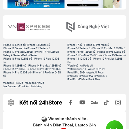
iPhone 14 Series cũ
-
iPhone 13 Series cũ
iPhone 17 cũ
-
iPhone 17 Pro Max cũ
iPhone 12 Series cũ
-
iPhone 11 Series cũ
iPhone 16 Series cũ
-
iPhone 16 Pro Max 256GB cũ
iPhone 17 Pro Max 256GB
-
iPhone 17 Pro 256GB
iPhone 16 Pro 128GB cũ
-
iPhone 15 Pro 128GB cũ
Galaxy A Series
-
Redmi Series
iPhone 15 Pro Max 256GB cũ
-
iPhone 15 Series cũ
iPhone 16 Plus 128GB cũ
-
iPhone 15 Plus 128GB
iPhone 13 128GB Cũ
-
iPhone 12 Pro Max 128GB
cũ
Cũ
iPhone 16 128GB cũ
-
iPhone 14 Pro Max 128GB cũ
Watch cũ
-
AirPods cũ
iPhone 15 128GB cũ
-
iPhone 13 Pro Max 128GB cũ
Watch Series 11
-
Watch SE 2025
iPhone 14 Pro 128GB cũ
-
iPhone 11 Pro Max 64GB
Pencil Pro 2024
-
Apple AirPods
cũ
iPad A16
-
iPad Air M4
-
iPad mini 7
iPad Pro M5
-
MacBook Neo
MacBook Pro M5
-
MacBook Air M5
Loa Sounarc
-
Phụ kiện chính hãng
Kết nối 24hStore
Website thành viên:
Bệnh Viện Điện Thoại, Laptop 24h