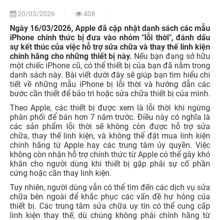
20/03/2026
408
Ngày 16/03/2026, Apple đã cập nhật danh sách các mẫu
iPhone chính thức bị đưa vào nhóm "lỗi thời", đánh dấu
sự kết thúc của việc hỗ trợ sửa chữa và thay thế linh kiện
chính hãng cho những thiết bị này.
Nếu bạn đang sở hữu
một chiếc iPhone cũ, có thể thiết bị của bạn đã nằm trong
danh sách này. Bài viết dưới đây sẽ giúp bạn tìm hiểu chi
tiết về những mẫu iPhone bị lỗi thời và hướng dẫn các
bước cần thiết để bảo trì hoặc sửa chữa thiết bị của mình.
Theo Apple, các thiết bị được xem là lỗi thời khi ngừng
phân phối để bán hơn 7 năm trước. Điều này có nghĩa là
các sản phẩm lỗi thời sẽ không còn được hỗ trợ sửa
chữa, thay thế linh kiện, và không thể đặt mua linh kiện
chính hãng từ Apple hay các trung tâm ủy quyền. Việc
không còn nhận hỗ trợ chính thức từ Apple có thể gây khó
khăn cho người dùng khi thiết bị gặp phải sự cố phần
cứng hoặc cần thay linh kiện.
Tuy nhiên, người dùng vẫn có thể tìm đến các dịch vụ sửa
chữa bên ngoài để khắc phục các vấn đề hư hỏng của
thiết bị. Các trung tâm sửa chữa uy tín có thể cung cấp
linh kiện thay thế, dù chúng không phải chính hãng từ