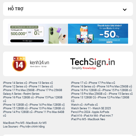
HỖ TRỢ
iPhone 14 Series cũ
-
iPhone 13 Series cũ
iPhone 17 cũ
-
iPhone 17 Pro Max cũ
iPhone 12 Series cũ
-
iPhone 11 Series cũ
iPhone 16 Series cũ
-
iPhone 16 Pro Max 256GB cũ
iPhone 17 Pro Max 256GB
-
iPhone 17 Pro 256GB
iPhone 16 Pro 128GB cũ
-
iPhone 15 Pro 128GB cũ
Galaxy A Series
-
Redmi Series
iPhone 15 Pro Max 256GB cũ
-
iPhone 15 Series cũ
iPhone 16 Plus 128GB cũ
-
iPhone 15 Plus 128GB
iPhone 13 128GB Cũ
-
iPhone 12 Pro Max 128GB
cũ
Cũ
iPhone 16 128GB cũ
-
iPhone 14 Pro Max 128GB cũ
Watch cũ
-
AirPods cũ
iPhone 15 128GB cũ
-
iPhone 13 Pro Max 128GB cũ
Watch Series 11
-
Watch SE 2025
iPhone 14 Pro 128GB cũ
-
iPhone 11 Pro Max 64GB
Pencil Pro 2024
-
Apple AirPods
cũ
iPad A16
-
iPad Air M4
-
iPad mini 7
iPad Pro M5
-
MacBook Neo
MacBook Pro M5
-
MacBook Air M5
Loa Sounarc
-
Phụ kiện chính hãng