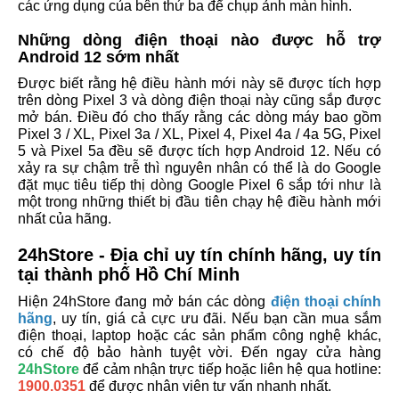
các ứng dụng của bên thứ ba để chụp ảnh màn hình.
Những dòng điện thoại nào được hỗ trợ
Android 12 sớm nhất
Được biết rằng hệ điều hành mới này sẽ được tích hợp
trên dòng Pixel 3 và dòng điện thoại này cũng sắp được
mở bán. Điều đó cho thấy rằng các dòng máy bao gồm
Pixel 3 / XL, Pixel 3a / XL, Pixel 4,
Pixel 4a
/ 4a 5G,
Pixel
5
và Pixel 5a đều sẽ được tích hợp Android 12. Nếu có
xảy ra sự chậm trễ thì nguyên nhân có thể là do Google
đặt mục tiêu tiếp thị dòng Google Pixel 6 sắp tới như là
một trong những thiết bị đầu tiên chạy hệ điều hành mới
nhất của hãng.
24hStore - Địa chỉ uy tín chính hãng, uy tín
tại thành phố Hồ Chí Minh
Hiện 24hStore đang mở bán các dòng
điện thoại chính
hãng
, uy tín, giá cả cực ưu đãi. Nếu bạn cần mua sắm
điện thoại, laptop hoặc các sản phẩm công nghệ khác,
có chế độ bảo hành tuyệt vời. Đến ngay cửa hàng
24hStore
để cảm nhận trực tiếp hoặc liên hệ qua hotline:
1900.0351
để được nhân viên tư vấn nhanh nhất.