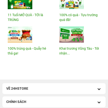
11 Tuổi MỞ QUÀ - TỚI là
100% có quà - Tựu trường
TRÚNG
quá đã!
100% trúng quà - Quẫy hè
Khai trương Vũng Tàu - Tới
thả ga!
nhận...
VỀ 24HSTORE
CHÍNH SÁCH