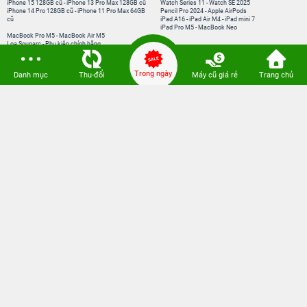
iPhone 15 128GB cũ
-
iPhone 13 Pro Max 128GB cũ
Watch Series 11
-
Watch SE 2025
iPhone 14 Pro 128GB cũ
-
iPhone 11 Pro Max 64GB
Pencil Pro 2024
-
Apple AirPods
cũ
iPad A16
-
iPad Air M4
-
iPad mini 7
iPad Pro M5
-
MacBook Neo
MacBook Pro M5
-
MacBook Air M5
Loa Sounarc
-
Phụ kiện chính hãng
Trong ngày
Danh mục
Thu-đổi
Máy cũ giá rẻ
Trang chủ
Kết nối 24hStore
Website thành viên:
Bệnh Viện Điện Thoại, Laptop 24h
CÔNG TY TNHH CÔNG NGHỆ ISTAR GCNDKHKD: 0316635415 do Sở KH & ĐT
TP. HCM cấp ngày 11 tháng 12 năm 2020.
Người Đại Diện: Hồ Tác Thành. Địa chỉ: 389 Quang Trung, Gò Vấp, Hồ Chí Minh.