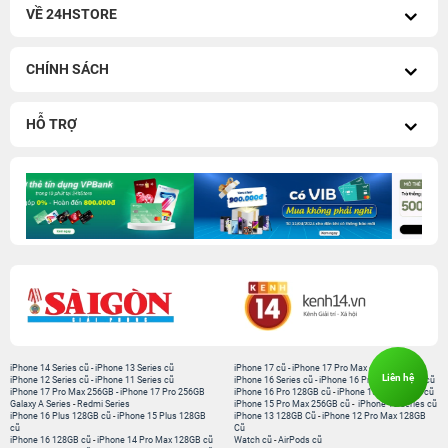
VỀ 24HSTORE
CHÍNH SÁCH
HỖ TRỢ
iPhone 14 Series cũ
-
iPhone 13 Series cũ
iPhone 17 cũ
-
iPhone 17 Pro Max cũ
Liên hệ
iPhone 12 Series cũ
-
iPhone 11 Series cũ
iPhone 16 Series cũ
-
iPhone 16 Pro Max 256GB cũ
iPhone 17 Pro Max 256GB
-
iPhone 17 Pro 256GB
iPhone 16 Pro 128GB cũ
-
iPhone 15 Pro 128GB cũ
Galaxy A Series
-
Redmi Series
iPhone 15 Pro Max 256GB cũ
-
iPhone 15 Series cũ
iPhone 16 Plus 128GB cũ
-
iPhone 15 Plus 128GB
iPhone 13 128GB Cũ
-
iPhone 12 Pro Max 128GB
cũ
Cũ
iPhone 16 128GB cũ
-
iPhone 14 Pro Max 128GB cũ
Watch cũ
-
AirPods cũ