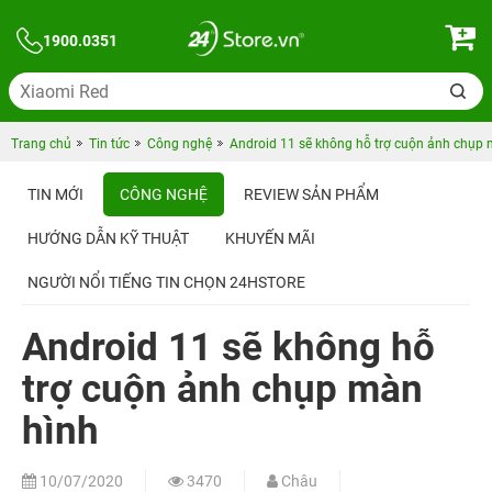
1900.0351
Trang chủ
Tin tức
Công nghệ
Android 11 sẽ không hỗ trợ cuộn ảnh chụp
TIN MỚI
CÔNG NGHỆ
REVIEW SẢN PHẨM
HƯỚNG DẪN KỸ THUẬT
KHUYẾN MÃI
NGƯỜI NỔI TIẾNG TIN CHỌN 24HSTORE
Android 11 sẽ không hỗ
trợ cuộn ảnh chụp màn
hình
10/07/2020
3470
Châu