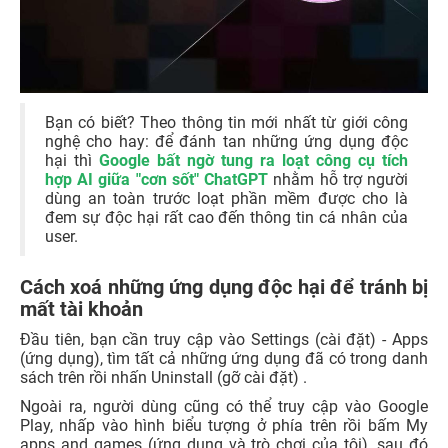
Bạn có biết? Theo thông tin mới nhất từ giới công
nghệ cho hay: để đánh tan những ứng dụng độc
hại thì
Google bất ngờ tung ra loạt công cụ tích
hợp AI giữa "cơn sốt" ChatGPT
nhằm hỗ trợ người
dùng an toàn trước loạt phần mềm được cho là
đem sự độc hại rất cao đến thông tin cá nhân của
user.
Cách xoá những ứng dụng độc hại để tránh bị
mất tài khoản
Đầu tiên, bạn cần truy cập vào Settings (cài đặt) - Apps
(ứng dụng), tìm tất cả những ứng dụng đã có trong danh
sách trên rồi nhấn Uninstall (gỡ cài đặt) .
Ngoài ra, người dùng cũng có thể truy cập vào Google
Play, nhấp vào hình biểu tượng ở phía trên rồi bấm My
apps and games (ứng dụng và trò chơi của tôi), sau đó