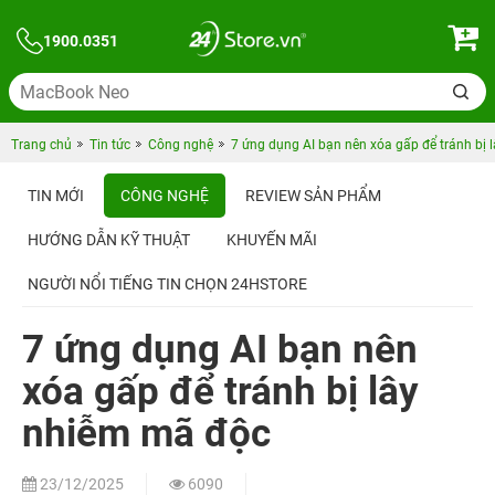
1900.0351
Trang chủ
Tin tức
Công nghệ
7 ứng dụng AI bạn nên xóa gấp để tránh bị
TIN MỚI
CÔNG NGHỆ
REVIEW SẢN PHẨM
HƯỚNG DẪN KỸ THUẬT
KHUYẾN MÃI
NGƯỜI NỔI TIẾNG TIN CHỌN 24HSTORE
7 ứng dụng AI bạn nên
xóa gấp để tránh bị lây
nhiễm mã độc
23/12/2025
6090