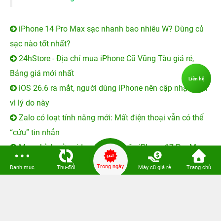
iPhone 14 Pro Max sạc nhanh bao nhiêu W? Dùng củ
sạc nào tốt nhất?
24hStore - Địa chỉ mua iPhone Cũ Vũng Tàu giá rẻ,
Bảng giá mới nhất
Liên hệ
iOS 26.6 ra mắt, người dùng iPhone nên cập nhật sớm
vì lý do này
Zalo có loạt tính năng mới: Mất điện thoại vẫn có thể
“cứu” tin nhắn
Mẹo chỉnh sửa video cực đẹp trên iPhone 17 Pro Max,
không cần cài ứng dụng
Trong ngày
Danh mục
Thu-đổi
Máy cũ giá rẻ
Trang chủ
KHUYẾN MẠI