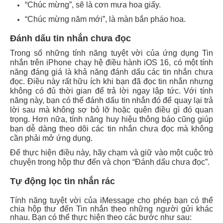
“Chúc mừng”, sẽ là cơn mưa hoa giấy.
“Chúc mừng năm mới”, là màn bắn pháo hoa.
Đánh dấu tin nhắn chưa đọc
Trong số những tính năng tuyệt vời của ứng dụng Tin
nhắn trên iPhone chạy hệ điều hành iOS 16, có một tính
năng đáng giá là khả năng đánh dấu các tin nhắn chưa
đọc. Điều này rất hữu ích khi bạn đã đọc tin nhắn nhưng
không có đủ thời gian để trả lời ngay lập tức. Với tính
năng này, bạn có thể đánh dấu tin nhắn đó để quay lại trả
lời sau mà không sợ bỏ lỡ hoặc quên điều gì đó quan
trọng. Hơn nữa, tính năng huy hiệu thông báo cũng giúp
bạn dễ dàng theo dõi các tin nhắn chưa đọc mà không
cần phải mở ứng dụng.
Để thực hiện điều này, hãy chạm và giữ vào một cuộc trò
chuyện trong hộp thư đến và chọn “Đánh dấu chưa đọc”.
Tự động lọc tin nhắn rác
Tính năng tuyệt vời của iMessage cho phép bạn có thể
chia hộp thư đến Tin nhắn theo những người gửi khác
nhau. Bạn có thể thực hiện theo các bước như sau: