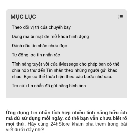
MỤC LỤC
Theo dõi vị trí của chuyến bay
Dùng mã bí mật để mở khóa hình động
Đánh dấu tin nhắn chưa đọc
Tự động lọc tin nhắn rác
Tính năng tuyệt vời của iMessage cho phép bạn có thể
chia hộp thư đến Tin nhắn theo những người gửi khác
nhau. Bạn có thể thực hiện theo các bước như sau:
Tra cứu tin nhắn đã gửi bằng hình ảnh
Ứng dụng Tin nhắn tích hợp nhiều tính năng hữu ích
mà dù sử dụng mỗi ngày, có thể bạn vẫn chưa biết rõ
mọi thứ.
Hãy cùng 24hStore khám phá thêm trong bài
viết dưới đây nhé!