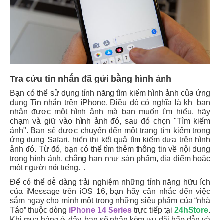
Tra cứu tin nhắn đã gửi bằng hình ảnh
Bạn có thể sử dụng tính năng tìm kiếm hình ảnh của ứng
dụng Tin nhắn trên iPhone. Điều đó có nghĩa là khi bạn
nhận được một hình ảnh mà bạn muốn tìm hiểu, hãy
chạm và giữ vào hình ảnh đó, sau đó chọn "Tìm kiếm
ảnh". Bạn sẽ được chuyển đến một trang tìm kiếm trong
ứng dụng Safari, hiển thị kết quả tìm kiếm dựa trên hình
ảnh đó. Từ đó, bạn có thể tìm thêm thông tin về nội dung
trong hình ảnh, chẳng hạn như sản phẩm, địa điểm hoặc
một người nổi tiếng…
Để có thể dễ dàng trải nghiệm những tính năng hữu ích
của iMessage trên iOS 16, bạn hãy cân nhắc đến việc
sắm ngay cho mình một trong những siêu phẩm của “nhà
Táo” thuộc dòng
iPhone 14 Series
trực tiếp tại
24hStore
.
Khi mua hàng ở đây, bạn sẽ nhận kèm ưu đãi hấp dẫn và