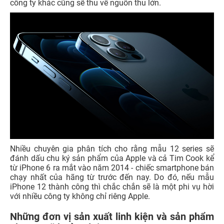
công ty khác cũng sẽ thu về nguồn thu lớn.
Nhiều chuyên gia phân tích cho rằng mẫu 12 series sẽ
đánh dấu chu ký sản phẩm của Apple và cả Tim Cook kể
từ iPhone 6 ra mắt vào năm 2014 - chiếc smartphone bán
chạy nhất của hãng từ trước đến nay. Do đó, nếu mẫu
iPhone 12 thành công thì chắc chắn sẽ là một phi vụ hời
với nhiều công ty không chỉ riêng Apple.
Những đơn vị sản xuất linh kiện và sản phẩm