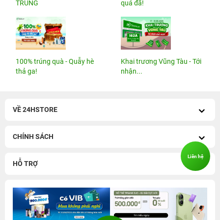
TRÚNG
quá đã!
100% trúng quà - Quẫy hè
Khai trương Vũng Tàu - Tới
thả ga!
nhận...
VỀ 24HSTORE
CHÍNH SÁCH
Liên hệ
HỖ TRỢ