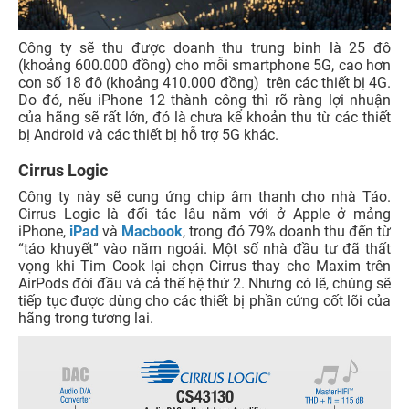
Công ty sẽ thu được doanh thu trung binh là 25 đô
(khoảng 600.000 đồng) cho mỗi smartphone 5G, cao hơn
con số 18 đô (khoảng 410.000 đồng) trên các thiết bị 4G.
Do đó, nếu iPhone 12 thành công thì rõ ràng lợi nhuận
của hãng sẽ rất lớn, đó là chưa kể khoản thu từ các thiết
bị Android và các thiết bị hỗ trợ 5G khác.
Cirrus Logic
Công ty này sẽ cung ứng chip âm thanh cho nhà Táo.
Cirrus Logic là đối tác lâu năm với ở Apple ở mảng
iPhone,
iPad
và
Macbook
, trong đó 79% doanh thu đến từ
“táo khuyết” vào năm ngoái. Một số nhà đầu tư đã thất
vọng khi Tim Cook lại chọn Cirrus thay cho Maxim trên
AirPods đời đầu và cả thế hệ thứ 2. Nhưng có lẽ, chúng sẽ
tiếp tục được dùng cho các thiết bị phần cứng cốt lõi của
hãng trong tương lai.