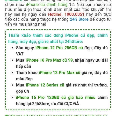
chọn mua
iPhone cũ chính hãng
12. Nếu bạn muốn sở
hữu mẫu điện thoại đình đám nhất của “táo khuyết” thì
hãy liên hệ ngay đến
Hotline: 1900.0351
hay đến trực
tiếp các cửa hàng thuộc hệ thống
24h Store
để được tư
vấn và mua hàng nhé!
Tham khảo thêm các dòng iPhone cũ đẹp, chính
hãng, máy đẹp, giá rẻ nhất tại 24hStore:
Săn ngay
iPhone 12 Pro 256GB cũ
đẹp, đầy đủ
VAT
Mua
iPhone 16 Pro Max cũ 99
, nhận ngay ưu đãi
hấp dẫn
Tham khảo
iPhone 12 Pro Max cũ
giá rẻ, đầy đủ
màu đẹp
Mua
iPhone 12 Series cũ
giá rẻ nhất thị trường,
góp 0%
iPhone 16 Pro 128GB cũ giá bao nhiêu
chính
hãng tại 24hStore, ưu đãi CỰC ĐÃ