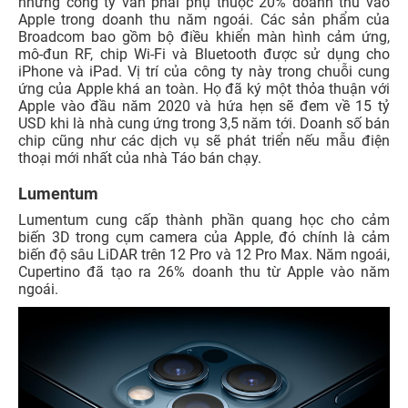
nhưng công ty vẫn phải phụ thuộc 20% doanh thu vào
Apple trong doanh thu năm ngoái. Các sản phẩm của
Broadcom bao gồm bộ điều khiển màn hình cảm ứng,
mô-đun RF, chip Wi-Fi và Bluetooth được sử dụng cho
iPhone và iPad. Vị trí của công ty này trong chuỗi cung
ứng của Apple khá an toàn. Họ đã ký một thỏa thuận với
Apple vào đầu năm 2020 và hứa hẹn sẽ đem về 15 tỷ
USD khi là nhà cung ứng trong 3,5 năm tới. Doanh số bán
chip cũng như các dịch vụ sẽ phát triển nếu mẫu điện
thoại mới nhất của nhà Táo bán chạy.
Lumentum
Lumentum cung cấp thành phần quang học cho cảm
biến 3D trong cụm camera của Apple, đó chính là cảm
biến độ sâu LiDAR trên 12 Pro và 12 Pro Max. Năm ngoái,
Cupertino đã tạo ra 26% doanh thu từ Apple vào năm
ngoái.