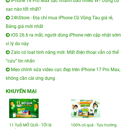
iPhone 14 Pro Max sạc nhanh bao nhiêu W? Dùng củ
sạc nào tốt nhất?
24hStore - Địa chỉ mua iPhone Cũ Vũng Tàu giá rẻ,
Bảng giá mới nhất
iOS 26.6 ra mắt, người dùng iPhone nên cập nhật sớm
vì lý do này
Zalo có loạt tính năng mới: Mất điện thoại vẫn có thể
“cứu” tin nhắn
Mẹo chỉnh sửa video cực đẹp trên iPhone 17 Pro Max,
không cần cài ứng dụng
KHUYẾN MẠI
11 Tuổi MỞ QUÀ - TỚI là
100% có quà - Tựu trường