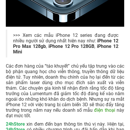
>>> Xem các mẫu iPhone 12 series đang được
nhiều người sử dụng nhất hiện nay như:
iPhone 12
Pro Max 128gb
,
iPhone 12 Pro 128GB
,
iPhone 12
Mini
Các đơn hàng của “táo khuyết” chủ yếu tập trung vào các
bộ phận quang học cho viễn thông, truyền thông dữ liệu
điện tử. Tuy nhiên, doanh thu chính của họ lại đến từ các
sản phẩm laser dùng cho mục đích sản xuất và viễn
thám. Các chuyên gia kinh tế nhận định rằng tốc độ tăng
trưởng của Lumentum đã giảm tốc độ đáng kể vào năm
ngoái do những khó khăn do dịch bệnh. Nhưng sự ra mắt
iPhone 12 với việc trang bị cảm biến 3D sẽ thúc đẩy tăng
trưởng trong năm nay nếu doanh số mẫu
điện thoại
này
đạt mức tốt.
24hStore
xin đem đến bạn thông tin thú vị này. Hiện tại,
24hStore
có nhiều chương trình ưu đãi hấp dẫn khi bạn