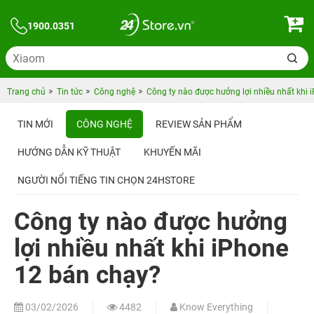
1900.0351
Trang chủ
Tin tức
Công nghệ
Công ty nào được hưởng lợi nhiều nhất khi 
TIN MỚI
CÔNG NGHỆ
REVIEW SẢN PHẨM
HƯỚNG DẪN KỸ THUẬT
KHUYẾN MÃI
NGƯỜI NỔI TIẾNG TIN CHỌN 24HSTORE
Công ty nào được hưởng
lợi nhiều nhất khi iPhone
12 bán chạy?
03/02/2026
4482
Know Everything