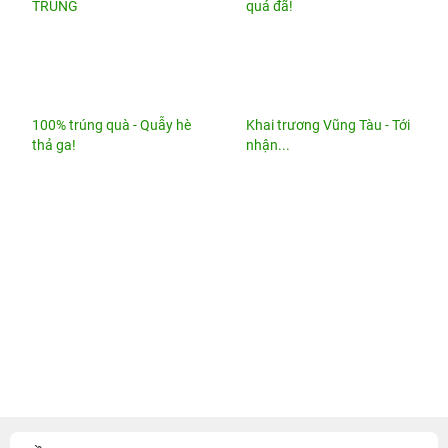
TRÚNG
quá đã!
100% trúng quà - Quẫy hè
Khai trương Vũng Tàu - Tới
thả ga!
nhận...