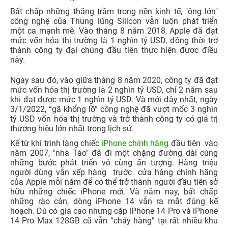
Bất chấp những thăng trầm trong nền kinh tế, "ông lớn"
công nghệ của Thung lũng Silicon vẫn luôn phát triển
một ca mạnh mẽ. Vào tháng 8 năm 2018, Apple đã đạt
mức vốn hóa thị trường là 1 nghìn tỷ USD, đồng thời trở
thành công ty đại chúng đầu tiên thực hiện được điều
này.
Ngay sau đó, vào giữa tháng 8 năm 2020, công ty đã đạt
mức vốn hóa thị trường là 2 nghìn tỷ USD, chỉ 2 năm sau
khi đạt được mức 1 nghìn tỷ USD. Và mới đây nhất, ngày
3/1/2022, “gã khổng lồ” công nghệ đã vượt mốc 3 nghìn
tỷ USD vốn hóa thị trường và trở thành công ty có giá trị
thương hiệu lớn nhất trong lịch sử.
Kể từ khi trình làng chiếc
iPhone chính hãng
đầu tiên vào
năm 2007, "nhà Táo" đã đi một chặng đường dài cùng
những bước phát triển vô cùng ấn tượng. Hàng triệu
người dùng vẫn xếp hàng trước cửa hàng chính hãng
của Apple mỗi năm để có thể trở thành người đầu tiên sở
hữu những chiếc iPhone mới. Và năm nay, bất chấp
những rào cản, dòng iPhone 14 vẫn ra mắt đúng kế
hoạch. Dù có giá cao nhưng cặp iPhone 14 Pro và iPhone
14 Pro Max 128GB cũ vẫn “cháy hàng” tại rất nhiều khu