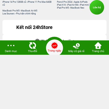
iPhone 14 Pro 128GB cũ
-
iPhone 11 Pro Max 64GB
Pencil Pro 2024
-
Apple AirPods
cũ
iPad A16
-
iPad Air M4
-
iPad mini 7
Liên hệ
iPad Pro M5
-
MacBook Neo
MacBook Pro M5
-
MacBook Air M5
Loa Sounarc
-
Phụ kiện chính hãng
Kết nối 24hStore
Website thành viên:
Bệnh Viện Điện Thoại, Laptop 24h
Trong ngày
Danh mục
Thu-đổi
Máy cũ giá rẻ
Trang chủ
CÔNG TY TNHH CÔNG NGHỆ ISTAR GCNDKHKD: 0316635415 do Sở KH & ĐT
TP. HCM cấp ngày 11 tháng 12 năm 2020.
Người Đại Diện: Hồ Tác Thành. Địa chỉ: 389 Quang Trung, Gò Vấp, Hồ Chí Minh.