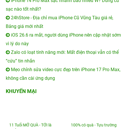
iPhone 14 Pro Max sạc nhanh bao nhiêu W? Dùng củ
sạc nào tốt nhất?
24hStore - Địa chỉ mua iPhone Cũ Vũng Tàu giá rẻ,
Bảng giá mới nhất
iOS 26.6 ra mắt, người dùng iPhone nên cập nhật sớm
vì lý do này
Zalo có loạt tính năng mới: Mất điện thoại vẫn có thể
“cứu” tin nhắn
Mẹo chỉnh sửa video cực đẹp trên iPhone 17 Pro Max,
không cần cài ứng dụng
KHUYẾN MẠI
11 Tuổi MỞ QUÀ - TỚI là
100% có quà - Tựu trường