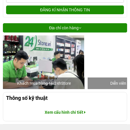
ĐĂNG KÍ NHẬN THÔNG TIN
Địa chỉ còn hàng
Khách mua hàng tại 24hStore
Diễn viên 
Thông số kỹ thuật
Xem cấu hình chi tiết