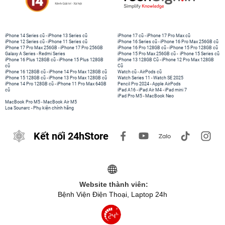
iPhone 14 Series cũ
-
iPhone 13 Series cũ
iPhone 17 cũ
-
iPhone 17 Pro Max cũ
iPhone 12 Series cũ
-
iPhone 11 Series cũ
iPhone 16 Series cũ
-
iPhone 16 Pro Max 256GB cũ
iPhone 17 Pro Max 256GB
-
iPhone 17 Pro 256GB
iPhone 16 Pro 128GB cũ
-
iPhone 15 Pro 128GB cũ
Galaxy A Series
-
Redmi Series
iPhone 15 Pro Max 256GB cũ
-
iPhone 15 Series cũ
iPhone 16 Plus 128GB cũ
-
iPhone 15 Plus 128GB
iPhone 13 128GB Cũ
-
iPhone 12 Pro Max 128GB
cũ
Cũ
iPhone 16 128GB cũ
-
iPhone 14 Pro Max 128GB cũ
Watch cũ
-
AirPods cũ
iPhone 15 128GB cũ
-
iPhone 13 Pro Max 128GB cũ
Watch Series 11
-
Watch SE 2025
iPhone 14 Pro 128GB cũ
-
iPhone 11 Pro Max 64GB
Pencil Pro 2024
-
Apple AirPods
cũ
iPad A16
-
iPad Air M4
-
iPad mini 7
iPad Pro M5
-
MacBook Neo
MacBook Pro M5
-
MacBook Air M5
Loa Sounarc
-
Phụ kiện chính hãng
Kết nối 24hStore
Website thành viên:
Bệnh Viện Điện Thoại, Laptop 24h