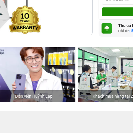
Thu cũ 
Chỉ từ
Li
Diễn viên Huỳnh Lập
Khách mua hàng tại 24hSto