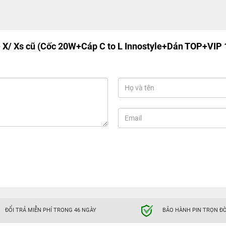
X/ Xs cũ (Cốc 20W+Cáp C to L Innostyle+Dán TOP+VIP 1
ĐỔI TRẢ MIỄN PHÍ TRONG 46 NGÀY
BẢO HÀNH PIN TRỌN ĐỜ