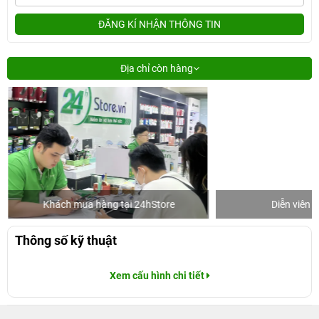
ĐĂNG KÍ NHẬN THÔNG TIN
Địa chỉ còn hàng
Khách mua hàng tại 24hStore
Diễn viên 
Thông số kỹ thuật
Xem cấu hình chi tiết