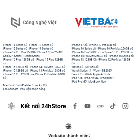
iPhone 14 Series cũ
-
iPhone 13 Series cũ
iPhone 17 cũ
-
iPhone 17 Pro Max cũ
iPhone 12 Series cũ
-
iPhone 11 Series cũ
iPhone 16 Series cũ
-
iPhone 16 Pro Max 256GB cũ
iPhone 17 Pro Max 256GB
-
iPhone 17 Pro 256GB
iPhone 16 Pro 128GB cũ
-
iPhone 15 Pro 128GB cũ
Galaxy A Series
-
Redmi Series
iPhone 15 Pro Max 256GB cũ
-
iPhone 15 Series cũ
iPhone 16 Plus 128GB cũ
-
iPhone 15 Plus 128GB
iPhone 13 128GB Cũ
-
iPhone 12 Pro Max 128GB
cũ
Cũ
iPhone 16 128GB cũ
-
iPhone 14 Pro Max 128GB cũ
Watch cũ
-
AirPods cũ
iPhone 15 128GB cũ
-
iPhone 13 Pro Max 128GB cũ
Watch Series 11
-
Watch SE 2025
iPhone 14 Pro 128GB cũ
-
iPhone 11 Pro Max 64GB
Pencil Pro 2024
-
Apple AirPods
cũ
iPad A16
-
iPad Air M4
-
iPad mini 7
iPad Pro M5
-
MacBook Neo
MacBook Pro M5
-
MacBook Air M5
Loa Sounarc
-
Phụ kiện chính hãng
Kết nối 24hStore
Website thành viên: