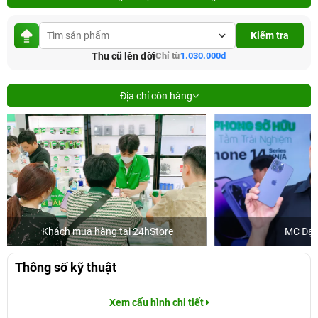
Kiểm tra
Thu cũ lên đời
Chỉ từ
1.030.000đ
Địa chỉ còn hàng
Khách mua hàng tại 24hStore
MC Đại
Thông số kỹ thuật
Xem cấu hình chi tiết