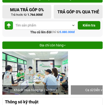
MUA TRẢ GÓP 0%
TRẢ GÓP 0% QUA THẺ
Trả trước từ
1.764.000đ
Kiểm tra
Thu cũ lên đời
Chỉ từ
5.880.000đ
Địa chỉ còn hàng
Khách mua hàng tại 24hStore
Ca sĩ/Diễn v
Thông số kỹ thuật