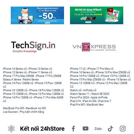
iPhone 14 Series cũ
-
iPhone 13 Series cũ
iPhone 17 cũ
-
iPhone 17 Pro Max cũ
iPhone 12 Series cũ
-
iPhone 11 Series cũ
iPhone 16 Series cũ
-
iPhone 16 Pro Max 256GB cũ
iPhone 17 Pro Max 256GB
-
iPhone 17 Pro 256GB
iPhone 16 Pro 128GB cũ
-
iPhone 15 Pro 128GB cũ
Galaxy A Series
-
Redmi Series
iPhone 15 Pro Max 256GB cũ
-
iPhone 15 Series cũ
iPhone 16 Plus 128GB cũ
-
iPhone 15 Plus 128GB
iPhone 13 128GB Cũ
-
iPhone 12 Pro Max 128GB
cũ
Cũ
iPhone 16 128GB cũ
-
iPhone 14 Pro Max 128GB cũ
Watch cũ
-
AirPods cũ
iPhone 15 128GB cũ
-
iPhone 13 Pro Max 128GB cũ
Watch Series 11
-
Watch SE 2025
iPhone 14 Pro 128GB cũ
-
iPhone 11 Pro Max 64GB
Pencil Pro 2024
-
Apple AirPods
cũ
iPad A16
-
iPad Air M4
-
iPad mini 7
iPad Pro M5
-
MacBook Neo
MacBook Pro M5
-
MacBook Air M5
Loa Sounarc
-
Phụ kiện chính hãng
Kết nối 24hStore