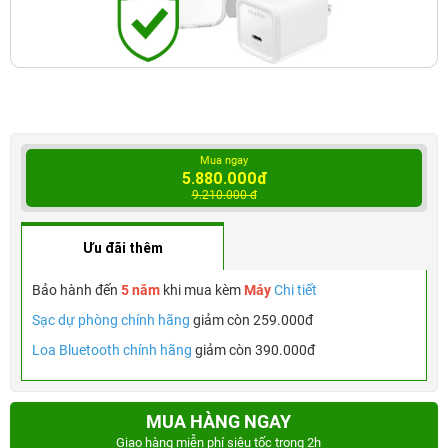
Mua ngay
5.880.000đ
9.210.000 đ
Ưu đãi thêm
Bảo hành đến
5 năm
khi mua kèm
Máy
Chi tiết
Sạc dự phòng chính hãng
giảm còn 259.000đ
Loa Bluetooth chính hãng
giảm còn 390.000đ
MUA HÀNG NGAY
Giao hàng miễn phí siêu tốc trong 2h