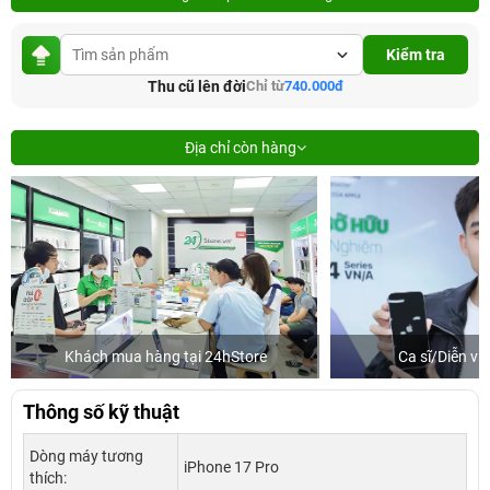
Kiểm tra
Thu cũ lên đời
Chỉ từ
740.000đ
Địa chỉ còn hàng
Khách mua hàng tại 24hStore
Ca sĩ/Diễn v
Thông số kỹ thuật
Dòng máy tương
iPhone 17 Pro
thích: