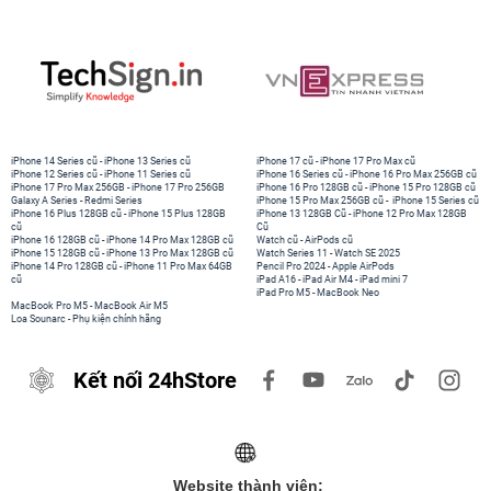
iPhone 14 Series cũ
-
iPhone 13 Series cũ
iPhone 17 cũ
-
iPhone 17 Pro Max cũ
iPhone 12 Series cũ
-
iPhone 11 Series cũ
iPhone 16 Series cũ
-
iPhone 16 Pro Max 256GB cũ
iPhone 17 Pro Max 256GB
-
iPhone 17 Pro 256GB
iPhone 16 Pro 128GB cũ
-
iPhone 15 Pro 128GB cũ
Galaxy A Series
-
Redmi Series
iPhone 15 Pro Max 256GB cũ
-
iPhone 15 Series cũ
iPhone 16 Plus 128GB cũ
-
iPhone 15 Plus 128GB
iPhone 13 128GB Cũ
-
iPhone 12 Pro Max 128GB
cũ
Cũ
iPhone 16 128GB cũ
-
iPhone 14 Pro Max 128GB cũ
Watch cũ
-
AirPods cũ
iPhone 15 128GB cũ
-
iPhone 13 Pro Max 128GB cũ
Watch Series 11
-
Watch SE 2025
iPhone 14 Pro 128GB cũ
-
iPhone 11 Pro Max 64GB
Pencil Pro 2024
-
Apple AirPods
cũ
iPad A16
-
iPad Air M4
-
iPad mini 7
iPad Pro M5
-
MacBook Neo
MacBook Pro M5
-
MacBook Air M5
Loa Sounarc
-
Phụ kiện chính hãng
Kết nối 24hStore
Website thành viên: