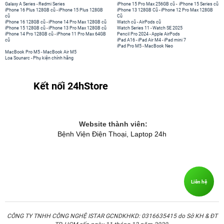
Galaxy A Series
-
Redmi Series
iPhone 15 Pro Max 256GB cũ
-
iPhone 15 Series cũ
iPhone 16 Plus 128GB cũ
-
iPhone 15 Plus 128GB
iPhone 13 128GB Cũ
-
iPhone 12 Pro Max 128GB
cũ
Cũ
iPhone 16 128GB cũ
-
iPhone 14 Pro Max 128GB cũ
Watch cũ
-
AirPods cũ
iPhone 15 128GB cũ
-
iPhone 13 Pro Max 128GB cũ
Watch Series 11
-
Watch SE 2025
iPhone 14 Pro 128GB cũ
-
iPhone 11 Pro Max 64GB
Pencil Pro 2024
-
Apple AirPods
cũ
iPad A16
-
iPad Air M4
-
iPad mini 7
iPad Pro M5
-
MacBook Neo
MacBook Pro M5
-
MacBook Air M5
Loa Sounarc
-
Phụ kiện chính hãng
Kết nối 24hStore
Website thành viên:
Bệnh Viện Điện Thoại, Laptop 24h
Liên hệ
CÔNG TY TNHH CÔNG NGHỆ ISTAR GCNDKHKD: 0316635415 do Sở KH & ĐT