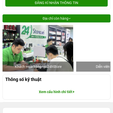
ĐĂNG KÍ NHẬN THÔNG TIN
Địa chỉ còn hàng
Khách mua hàng tại 24hStore
Diễn viên 
Thông số kỹ thuật
Xem cấu hình chi tiết