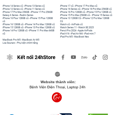
iPhone 14 Series cũ
-
iPhone 13 Series cũ
iPhone 17 cũ
-
iPhone 17 Pro Max cũ
iPhone 12 Series cũ
-
iPhone 11 Series cũ
iPhone 16 Series cũ
-
iPhone 16 Pro Max 256GB cũ
iPhone 17 Pro Max 256GB
-
iPhone 17 Pro 256GB
iPhone 16 Pro 128GB cũ
-
iPhone 15 Pro 128GB cũ
Galaxy A Series
-
Redmi Series
iPhone 15 Pro Max 256GB cũ
-
iPhone 15 Series cũ
iPhone 16 Plus 128GB cũ
-
iPhone 15 Plus 128GB
iPhone 13 128GB Cũ
-
iPhone 12 Pro Max 128GB
cũ
Cũ
iPhone 16 128GB cũ
-
iPhone 14 Pro Max 128GB cũ
Watch cũ
-
AirPods cũ
iPhone 15 128GB cũ
-
iPhone 13 Pro Max 128GB cũ
Watch Series 11
-
Watch SE 2025
iPhone 14 Pro 128GB cũ
-
iPhone 11 Pro Max 64GB
Pencil Pro 2024
-
Apple AirPods
cũ
iPad A16
-
iPad Air M4
-
iPad mini 7
iPad Pro M5
-
MacBook Neo
MacBook Pro M5
-
MacBook Air M5
Loa Sounarc
-
Phụ kiện chính hãng
Kết nối 24hStore
Website thành viên:
Bệnh Viện Điện Thoại, Laptop 24h