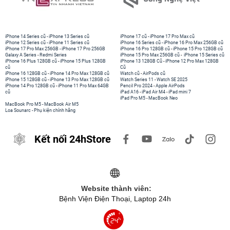
iPhone 14 Series cũ
-
iPhone 13 Series cũ
iPhone 17 cũ
-
iPhone 17 Pro Max cũ
iPhone 12 Series cũ
-
iPhone 11 Series cũ
iPhone 16 Series cũ
-
iPhone 16 Pro Max 256GB cũ
iPhone 17 Pro Max 256GB
-
iPhone 17 Pro 256GB
iPhone 16 Pro 128GB cũ
-
iPhone 15 Pro 128GB cũ
Galaxy A Series
-
Redmi Series
iPhone 15 Pro Max 256GB cũ
-
iPhone 15 Series cũ
iPhone 16 Plus 128GB cũ
-
iPhone 15 Plus 128GB
iPhone 13 128GB Cũ
-
iPhone 12 Pro Max 128GB
cũ
Cũ
iPhone 16 128GB cũ
-
iPhone 14 Pro Max 128GB cũ
Watch cũ
-
AirPods cũ
iPhone 15 128GB cũ
-
iPhone 13 Pro Max 128GB cũ
Watch Series 11
-
Watch SE 2025
iPhone 14 Pro 128GB cũ
-
iPhone 11 Pro Max 64GB
Pencil Pro 2024
-
Apple AirPods
cũ
iPad A16
-
iPad Air M4
-
iPad mini 7
iPad Pro M5
-
MacBook Neo
MacBook Pro M5
-
MacBook Air M5
Loa Sounarc
-
Phụ kiện chính hãng
Kết nối 24hStore
Website thành viên:
Bệnh Viện Điện Thoại, Laptop 24h