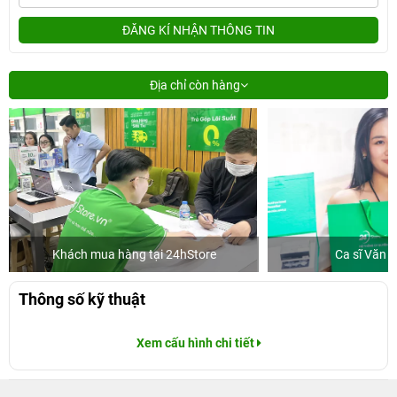
ĐĂNG KÍ NHẬN THÔNG TIN
Địa chỉ còn hàng
Khách mua hàng tại 24hStore
Ca sĩ Văn 
Thông số kỹ thuật
Xem cấu hình chi tiết