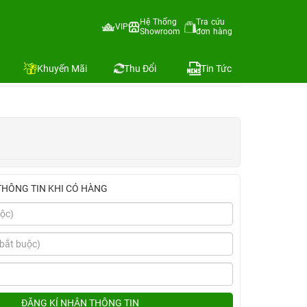
ốc 30W Mophie+Ốp Zagg+Dán Zagg)
Hệ Thống
Tra cứu
VIP
Showroom
đơn hàng
Địa chỉ còn hàng
Khuyến Mãi
Thu Đổi
Tin Tức
THÔNG TIN KHI CÓ HÀNG
ĐĂNG KÍ NHẬN THÔNG TIN