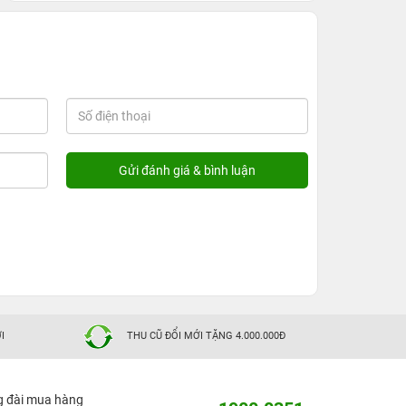
I
THU CŨ ĐỔI MỚI TẶNG 4.000.000Đ
g đài mua hàng