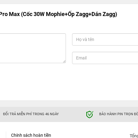
Pro Max (Cốc 30W Mophie+Ốp Zagg+Dán Zagg)
ĐỔI TRẢ MIỄN PHÍ TRONG 46 NGÀY
BẢO HÀNH PIN TRỌN ĐỜ
Chính sách hoàn tiền
Tổn