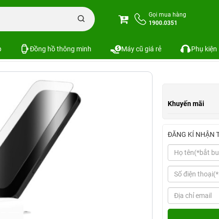
n iPhone
Combo phụ kiện iPhone 16 Series
Combo iPhone 16 Pro Max (C
Gọi mua hàng
1900.0351
0W Mophie+Ốp Zagg+Dán Zagg)
SKU:
p
Đồng hồ thông minh
Máy cũ giá rẻ
Phụ kiện
Khuyến mãi
ĐĂNG KÍ NHẬN 