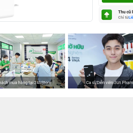
Thu cũ 
Chỉ từ
Li
hách mua hàng tại 24hStore
Ca sĩ/Diễn viên Jun Phạm