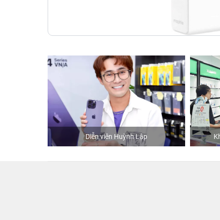
hStore
Diễn viên Huỳnh Lập
K