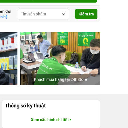
lên đời
Kiểm tra
ên hệ
Khách mua hàng tại 24hStore
C
Thông số kỹ thuật
Xem cấu hình chi tiết