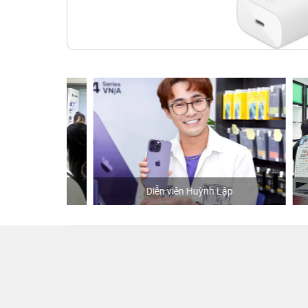
hStore
Diễn viên Huỳnh Lập
K