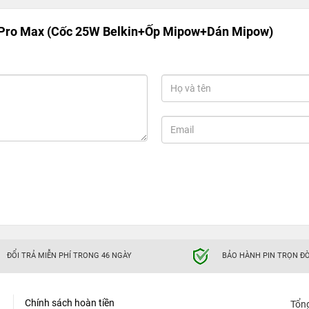
Pro Max (Cốc 25W Belkin+Ốp Mipow+Dán Mipow)
ĐỔI TRẢ MIỄN PHÍ TRONG 46 NGÀY
BẢO HÀNH PIN TRỌN ĐỜ
Chính sách hoàn tiền
Tổn