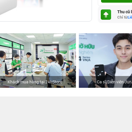
Thu cũ 
Chỉ từ
Li
hách mua hàng tại 24hStore
Ca sĩ/Diễn viên Jun Phạm