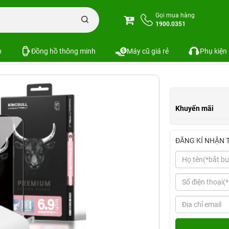
n iPhone
Combo phụ kiện iPhone 16 Series
Combo iPhone 16 Pro Max (C
Gọi mua hàng
1900.0351
W Belkin+Ốp Mipow+Dán Mipow)
SKU:
p
Đồng hồ thông minh
Máy cũ giá rẻ
Phụ kiện
Khuyến mãi
ĐĂNG KÍ NHẬN 