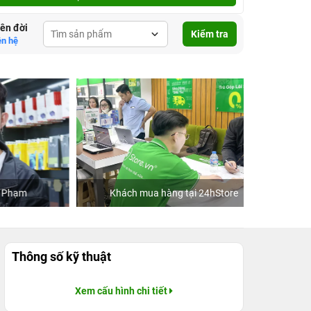
lên đời
Kiểm tra
ên hệ
Khách mua hàng tại 24hStore
C
Thông số kỹ thuật
Xem cấu hình chi tiết