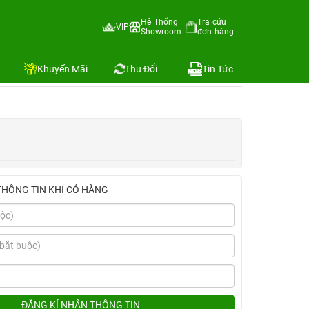
ốc 25W Belkin+Ốp Mipow+Dán Mipow)
Hệ Thống
Tra cứu
VIP
Showroom
đơn hàng
Địa chỉ còn hàng
Khuyến Mãi
Thu Đổi
Tin Tức
THÔNG TIN KHI CÓ HÀNG
ĐĂNG KÍ NHẬN THÔNG TIN