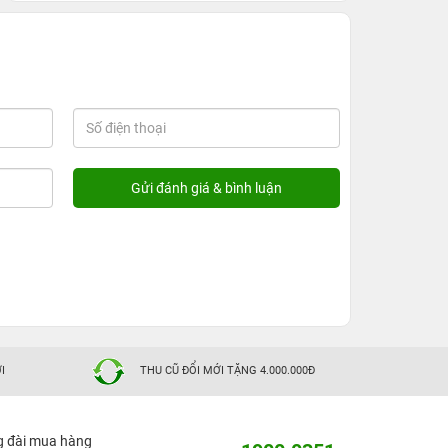
I
THU CŨ ĐỔI MỚI TẶNG 4.000.000Đ
g đài mua hàng