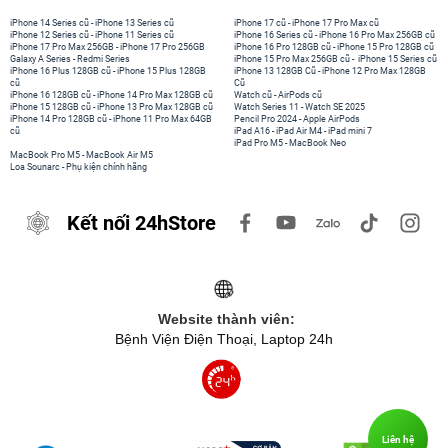
iPhone 14 Series cũ
-
iPhone 13 Series cũ
iPhone 17 cũ
-
iPhone 17 Pro Max cũ
iPhone 12 Series cũ
-
iPhone 11 Series cũ
iPhone 16 Series cũ
-
iPhone 16 Pro Max 256GB cũ
iPhone 17 Pro Max 256GB
-
iPhone 17 Pro 256GB
iPhone 16 Pro 128GB cũ
-
iPhone 15 Pro 128GB cũ
Galaxy A Series
-
Redmi Series
iPhone 15 Pro Max 256GB cũ
-
iPhone 15 Series cũ
iPhone 16 Plus 128GB cũ
-
iPhone 15 Plus 128GB
iPhone 13 128GB Cũ
-
iPhone 12 Pro Max 128GB
cũ
Cũ
iPhone 16 128GB cũ
-
iPhone 14 Pro Max 128GB cũ
Watch cũ
-
AirPods cũ
iPhone 15 128GB cũ
-
iPhone 13 Pro Max 128GB cũ
Watch Series 11
-
Watch SE 2025
iPhone 14 Pro 128GB cũ
-
iPhone 11 Pro Max 64GB
Pencil Pro 2024
-
Apple AirPods
cũ
iPad A16
-
iPad Air M4
-
iPad mini 7
iPad Pro M5
-
MacBook Neo
MacBook Pro M5
-
MacBook Air M5
Loa Sounarc
-
Phụ kiện chính hãng
Kết nối 24hStore
Website thành viên:
Bệnh Viện Điện Thoại, Laptop 24h
Liên hệ