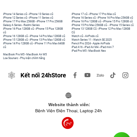
iPhone 14 Series cũ
-
iPhone 13 Series cũ
iPhone 17 cũ
-
iPhone 17 Pro Max cũ
iPhone 12 Series cũ
-
iPhone 11 Series cũ
iPhone 16 Series cũ
-
iPhone 16 Pro Max 256GB cũ
iPhone 17 Pro Max 256GB
-
iPhone 17 Pro 256GB
iPhone 16 Pro 128GB cũ
-
iPhone 15 Pro 128GB cũ
Galaxy A Series
-
Redmi Series
iPhone 15 Pro Max 256GB cũ
-
iPhone 15 Series cũ
iPhone 16 Plus 128GB cũ
-
iPhone 15 Plus 128GB
iPhone 13 128GB Cũ
-
iPhone 12 Pro Max 128GB
cũ
Cũ
iPhone 16 128GB cũ
-
iPhone 14 Pro Max 128GB cũ
Watch cũ
-
AirPods cũ
iPhone 15 128GB cũ
-
iPhone 13 Pro Max 128GB cũ
Watch Series 11
-
Watch SE 2025
iPhone 14 Pro 128GB cũ
-
iPhone 11 Pro Max 64GB
Pencil Pro 2024
-
Apple AirPods
cũ
iPad A16
-
iPad Air M4
-
iPad mini 7
iPad Pro M5
-
MacBook Neo
MacBook Pro M5
-
MacBook Air M5
Loa Sounarc
-
Phụ kiện chính hãng
Kết nối 24hStore
Website thành viên:
Bệnh Viện Điện Thoại, Laptop 24h