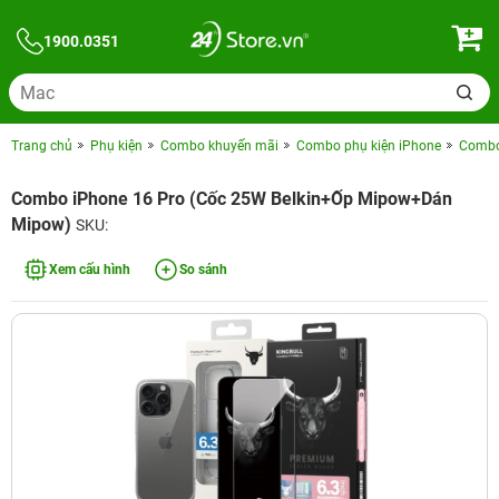
1900.0351
Trang chủ
Phụ kiện
Combo khuyến mãi
Combo phụ kiện iPhone
Combo 
Combo iPhone 16 Pro (Cốc 25W Belkin+Ốp Mipow+Dán
Mipow)
SKU:
Xem cấu hình
So sánh