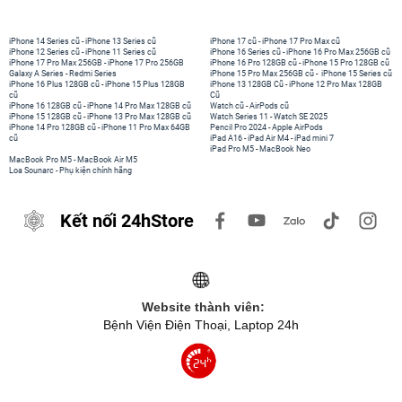
iPhone 14 Series cũ
-
iPhone 13 Series cũ
iPhone 17 cũ
-
iPhone 17 Pro Max cũ
iPhone 12 Series cũ
-
iPhone 11 Series cũ
iPhone 16 Series cũ
-
iPhone 16 Pro Max 256GB cũ
iPhone 17 Pro Max 256GB
-
iPhone 17 Pro 256GB
iPhone 16 Pro 128GB cũ
-
iPhone 15 Pro 128GB cũ
Galaxy A Series
-
Redmi Series
iPhone 15 Pro Max 256GB cũ
-
iPhone 15 Series cũ
iPhone 16 Plus 128GB cũ
-
iPhone 15 Plus 128GB
iPhone 13 128GB Cũ
-
iPhone 12 Pro Max 128GB
cũ
Cũ
iPhone 16 128GB cũ
-
iPhone 14 Pro Max 128GB cũ
Watch cũ
-
AirPods cũ
iPhone 15 128GB cũ
-
iPhone 13 Pro Max 128GB cũ
Watch Series 11
-
Watch SE 2025
iPhone 14 Pro 128GB cũ
-
iPhone 11 Pro Max 64GB
Pencil Pro 2024
-
Apple AirPods
cũ
iPad A16
-
iPad Air M4
-
iPad mini 7
iPad Pro M5
-
MacBook Neo
MacBook Pro M5
-
MacBook Air M5
Loa Sounarc
-
Phụ kiện chính hãng
Kết nối 24hStore
Website thành viên:
Bệnh Viện Điện Thoại, Laptop 24h