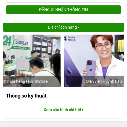
ĐĂNG KÍ NHẬN THÔNG TIN
Địa chỉ còn hàng
e
Diễn viên Huỳnh Lập
Khách 
Thông số kỹ thuật
Xem cấu hình chi tiết