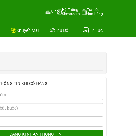
5W Belkin+Ốp ESR+Dán Mipow)
Hệ Thống
Tra cứu
VIP
Showroom
đơn hàng
Địa chỉ còn hàng
Khuyến Mãi
Thu Đổi
Tin Tức
THÔNG TIN KHI CÓ HÀNG
ĐĂNG KÍ NHẬN THÔNG TIN