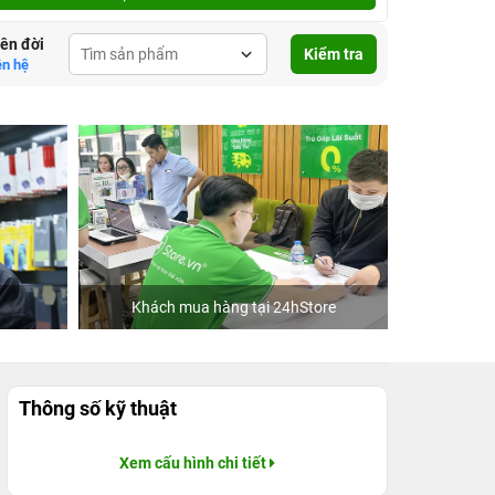
lên đời
Kiểm tra
ên hệ
Khách mua hàng tại 24hStore
C
Thông số kỹ thuật
Xem cấu hình chi tiết