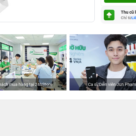
Thu cũ 
Chỉ từ
Li
hách mua hàng tại 24hStore
Ca sĩ/Diễn viên Jun Phạm