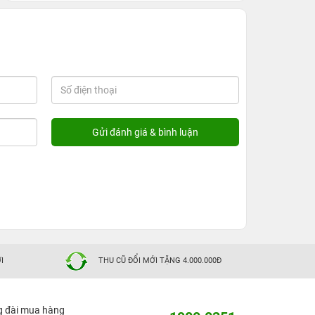
I
THU CŨ ĐỔI MỚI TẶNG 4.000.000Đ
g đài mua hàng