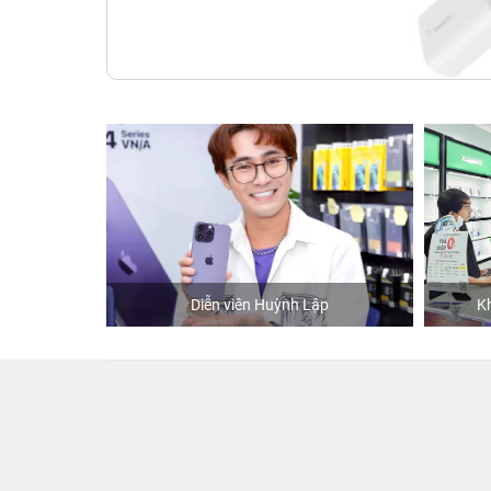
hStore
Diễn viên Huỳnh Lập
K