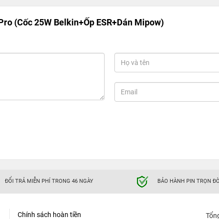
Pro (Cốc 25W Belkin+Ốp ESR+Dán Mipow)
ĐỔI TRẢ MIỄN PHÍ TRONG 46 NGÀY
BẢO HÀNH PIN TRỌN ĐỜ
Chính sách hoàn tiền
Tổn