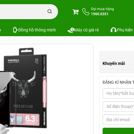
n iPhone
Combo phụ kiện iPhone 16 Series
Combo iPhone 16 Pro (Cốc 2
Gọi mua hàng
1900.0351
lkin+Ốp ESR+Dán Mipow)
SKU:
p
Đồng hồ thông minh
Máy cũ giá rẻ
Phụ kiện
Khuyến mãi
ĐĂNG KÍ NHẬN 