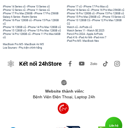
iPhone 14 Series cũ
-
iPhone 13 Series cũ
iPhone 17 cũ
-
iPhone 17 Pro Max cũ
iPhone 12 Series cũ
-
iPhone 11 Series cũ
iPhone 16 Series cũ
-
iPhone 16 Pro Max 256GB cũ
iPhone 17 Pro Max 256GB
-
iPhone 17 Pro 256GB
iPhone 16 Pro 128GB cũ
-
iPhone 15 Pro 128GB cũ
Galaxy A Series
-
Redmi Series
iPhone 15 Pro Max 256GB cũ
-
iPhone 15 Series cũ
iPhone 16 Plus 128GB cũ
-
iPhone 15 Plus 128GB
iPhone 13 128GB Cũ
-
iPhone 12 Pro Max 128GB
cũ
Cũ
iPhone 16 128GB cũ
-
iPhone 14 Pro Max 128GB cũ
Watch cũ
-
AirPods cũ
iPhone 15 128GB cũ
-
iPhone 13 Pro Max 128GB cũ
Watch Series 11
-
Watch SE 2025
iPhone 14 Pro 128GB cũ
-
iPhone 11 Pro Max 64GB
Pencil Pro 2024
-
Apple AirPods
cũ
iPad A16
-
iPad Air M4
-
iPad mini 7
iPad Pro M5
-
MacBook Neo
MacBook Pro M5
-
MacBook Air M5
Loa Sounarc
-
Phụ kiện chính hãng
Kết nối 24hStore
Website thành viên:
Bệnh Viện Điện Thoại, Laptop 24h
Liên hệ