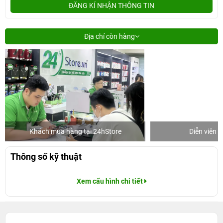
ĐĂNG KÍ NHẬN THÔNG TIN
Địa chỉ còn hàng
Khách mua hàng tại 24hStore
Diễn viên 
Thông số kỹ thuật
Xem cấu hình chi tiết