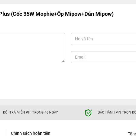
Plus (Cốc 35W Mophie+Ốp Mipow+Dán Mipow)
ĐỔI TRẢ MIỄN PHÍ TRONG 46 NGÀY
BẢO HÀNH PIN TRỌN ĐỜ
Chính sách hoàn tiền
Tổn