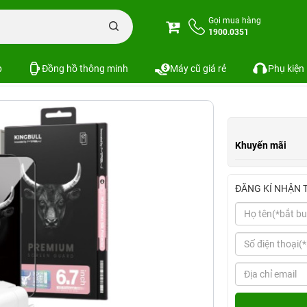
n iPhone
Combo phụ kiện iPhone 16 Series
Combo iPhone 16 Plus (Cốc 
Gọi mua hàng
1900.0351
Mophie+Ốp Mipow+Dán Mipow)
SKU:
p
Đồng hồ thông minh
Máy cũ giá rẻ
Phụ kiện
Khuyến mãi
ĐĂNG KÍ NHẬN 