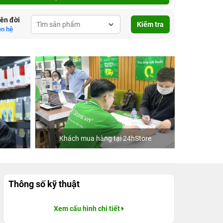
lên đời
Kiểm tra
ên hệ
Khách mua hàng tại 24hStore
Ca sĩ Văn M
Thông số kỹ thuật
Xem cấu hình chi tiết