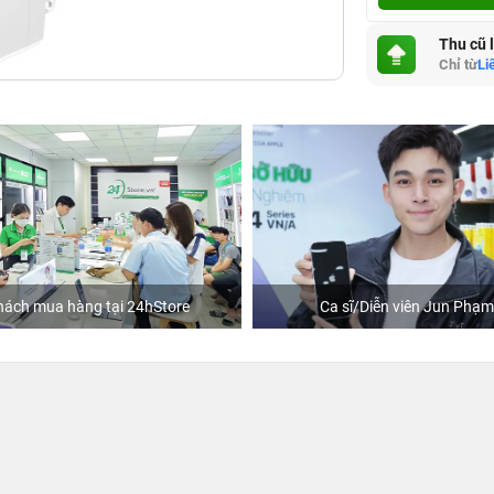
Thu cũ 
Chỉ từ
Li
àng tại 24hStore
Ca sĩ/Diễn viên Jun Phạm