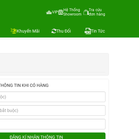
35W Mophie+Ốp Mipow+Dán Mipow)
Hệ Thống
Tra cứu
VIP
Showroom
đơn hàng
Địa chỉ còn hàng
Khuyến Mãi
Thu Đổi
Tin Tức
THÔNG TIN KHI CÓ HÀNG
ĐĂNG KÍ NHẬN THÔNG TIN