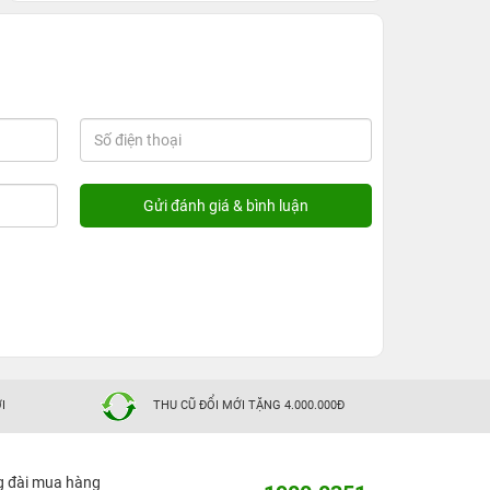
I
THU CŨ ĐỔI MỚI TẶNG 4.000.000Đ
g đài mua hàng