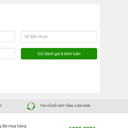
I
THU CŨ ĐỔI MỚI TẶNG 4.000.000Đ
g đài mua hàng