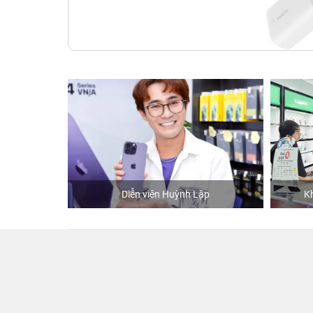
hStore
Diễn viên Huỳnh Lập
K