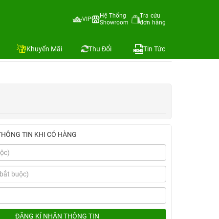
25W Belkin+Ốp ESR+Dán Mipow)
Hệ Thống
Tra cứu
VIP
Showroom
đơn hàng
Địa chỉ còn hàng
Khuyến Mãi
Thu Đổi
Tin Tức
THÔNG TIN KHI CÓ HÀNG
ĐĂNG KÍ NHẬN THÔNG TIN