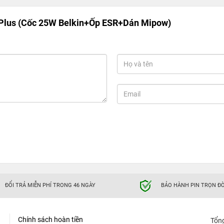
Plus (Cốc 25W Belkin+Ốp ESR+Dán Mipow)
ĐỔI TRẢ MIỄN PHÍ TRONG 46 NGÀY
BẢO HÀNH PIN TRỌN ĐỜ
Chính sách hoàn tiền
Tổn