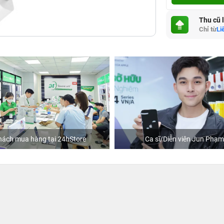
Thu cũ 
Chỉ từ
Li
hách mua hàng tại 24hStore
Ca sĩ/Diễn viên Jun Phạm