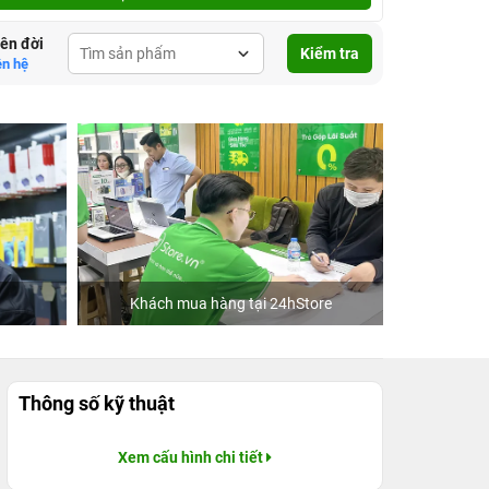
lên đời
Kiểm tra
ên hệ
Khách mua hàng tại 24hStore
C
Thông số kỹ thuật
Xem cấu hình chi tiết