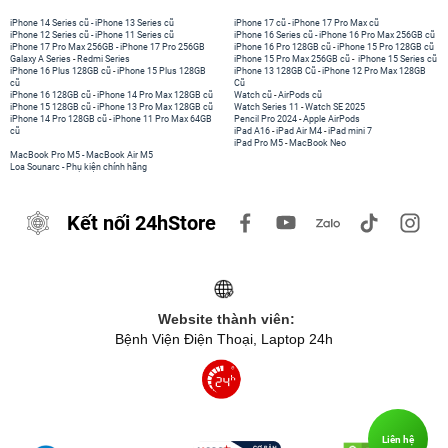
iPhone 14 Series cũ
-
iPhone 13 Series cũ
iPhone 17 cũ
-
iPhone 17 Pro Max cũ
iPhone 12 Series cũ
-
iPhone 11 Series cũ
iPhone 16 Series cũ
-
iPhone 16 Pro Max 256GB cũ
iPhone 17 Pro Max 256GB
-
iPhone 17 Pro 256GB
iPhone 16 Pro 128GB cũ
-
iPhone 15 Pro 128GB cũ
Galaxy A Series
-
Redmi Series
iPhone 15 Pro Max 256GB cũ
-
iPhone 15 Series cũ
iPhone 16 Plus 128GB cũ
-
iPhone 15 Plus 128GB
iPhone 13 128GB Cũ
-
iPhone 12 Pro Max 128GB
cũ
Cũ
iPhone 16 128GB cũ
-
iPhone 14 Pro Max 128GB cũ
Watch cũ
-
AirPods cũ
iPhone 15 128GB cũ
-
iPhone 13 Pro Max 128GB cũ
Watch Series 11
-
Watch SE 2025
iPhone 14 Pro 128GB cũ
-
iPhone 11 Pro Max 64GB
Pencil Pro 2024
-
Apple AirPods
cũ
iPad A16
-
iPad Air M4
-
iPad mini 7
iPad Pro M5
-
MacBook Neo
MacBook Pro M5
-
MacBook Air M5
Loa Sounarc
-
Phụ kiện chính hãng
Kết nối 24hStore
Website thành viên:
Bệnh Viện Điện Thoại, Laptop 24h
Liên hệ