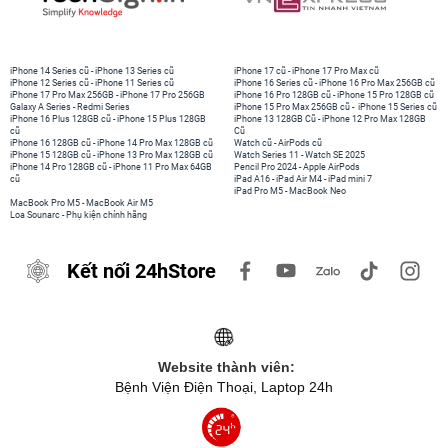
iPhone 14 Series cũ
-
iPhone 13 Series cũ
iPhone 17 cũ
-
iPhone 17 Pro Max cũ
iPhone 12 Series cũ
-
iPhone 11 Series cũ
iPhone 16 Series cũ
-
iPhone 16 Pro Max 256GB cũ
iPhone 17 Pro Max 256GB
-
iPhone 17 Pro 256GB
iPhone 16 Pro 128GB cũ
-
iPhone 15 Pro 128GB cũ
Galaxy A Series
-
Redmi Series
iPhone 15 Pro Max 256GB cũ
-
iPhone 15 Series cũ
iPhone 16 Plus 128GB cũ
-
iPhone 15 Plus 128GB
iPhone 13 128GB Cũ
-
iPhone 12 Pro Max 128GB
cũ
Cũ
iPhone 16 128GB cũ
-
iPhone 14 Pro Max 128GB cũ
Watch cũ
-
AirPods cũ
iPhone 15 128GB cũ
-
iPhone 13 Pro Max 128GB cũ
Watch Series 11
-
Watch SE 2025
iPhone 14 Pro 128GB cũ
-
iPhone 11 Pro Max 64GB
Pencil Pro 2024
-
Apple AirPods
cũ
iPad A16
-
iPad Air M4
-
iPad mini 7
iPad Pro M5
-
MacBook Neo
MacBook Pro M5
-
MacBook Air M5
Loa Sounarc
-
Phụ kiện chính hãng
Kết nối 24hStore
Website thành viên:
Bệnh Viện Điện Thoại, Laptop 24h