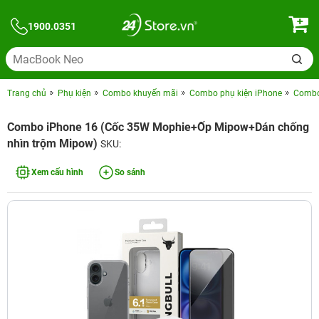
1900.0351
Trang chủ
Phụ kiện
Combo khuyến mãi
Combo phụ kiện iPhone
Combo 
Combo iPhone 16 (Cốc 35W Mophie+Ốp Mipow+Dán chống
nhìn trộm Mipow)
SKU:
Xem cấu hình
So sánh