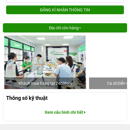
ĐĂNG KÍ NHẬN THÔNG TIN
Địa chỉ còn hàng
Khách mua hàng tại 24hStore
Ca sĩ/Diễn v
Thông số kỹ thuật
Xem cấu hình chi tiết