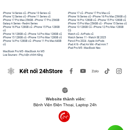
iPhone 14 Series cũ
-
iPhone 13 Series cũ
iPhone 17 cũ
-
iPhone 17 Pro Max cũ
iPhone 12 Series cũ
-
iPhone 11 Series cũ
iPhone 16 Series cũ
-
iPhone 16 Pro Max 256GB cũ
iPhone 17 Pro Max 256GB
-
iPhone 17 Pro 256GB
iPhone 16 Pro 128GB cũ
-
iPhone 15 Pro 128GB cũ
Galaxy A Series
-
Redmi Series
iPhone 15 Pro Max 256GB cũ
-
iPhone 15 Series cũ
iPhone 16 Plus 128GB cũ
-
iPhone 15 Plus 128GB
iPhone 13 128GB Cũ
-
iPhone 12 Pro Max 128GB
cũ
Cũ
iPhone 16 128GB cũ
-
iPhone 14 Pro Max 128GB cũ
Watch cũ
-
AirPods cũ
iPhone 15 128GB cũ
-
iPhone 13 Pro Max 128GB cũ
Watch Series 11
-
Watch SE 2025
iPhone 14 Pro 128GB cũ
-
iPhone 11 Pro Max 64GB
Pencil Pro 2024
-
Apple AirPods
cũ
iPad A16
-
iPad Air M4
-
iPad mini 7
iPad Pro M5
-
MacBook Neo
MacBook Pro M5
-
MacBook Air M5
Loa Sounarc
-
Phụ kiện chính hãng
Kết nối 24hStore
Website thành viên:
Bệnh Viện Điện Thoại, Laptop 24h