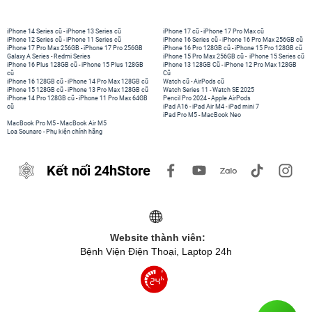
iPhone 14 Series cũ
-
iPhone 13 Series cũ
iPhone 17 cũ
-
iPhone 17 Pro Max cũ
iPhone 12 Series cũ
-
iPhone 11 Series cũ
iPhone 16 Series cũ
-
iPhone 16 Pro Max 256GB cũ
iPhone 17 Pro Max 256GB
-
iPhone 17 Pro 256GB
iPhone 16 Pro 128GB cũ
-
iPhone 15 Pro 128GB cũ
Galaxy A Series
-
Redmi Series
iPhone 15 Pro Max 256GB cũ
-
iPhone 15 Series cũ
iPhone 16 Plus 128GB cũ
-
iPhone 15 Plus 128GB
iPhone 13 128GB Cũ
-
iPhone 12 Pro Max 128GB
cũ
Cũ
iPhone 16 128GB cũ
-
iPhone 14 Pro Max 128GB cũ
Watch cũ
-
AirPods cũ
iPhone 15 128GB cũ
-
iPhone 13 Pro Max 128GB cũ
Watch Series 11
-
Watch SE 2025
iPhone 14 Pro 128GB cũ
-
iPhone 11 Pro Max 64GB
Pencil Pro 2024
-
Apple AirPods
cũ
iPad A16
-
iPad Air M4
-
iPad mini 7
iPad Pro M5
-
MacBook Neo
MacBook Pro M5
-
MacBook Air M5
Loa Sounarc
-
Phụ kiện chính hãng
Kết nối 24hStore
Website thành viên:
Bệnh Viện Điện Thoại, Laptop 24h